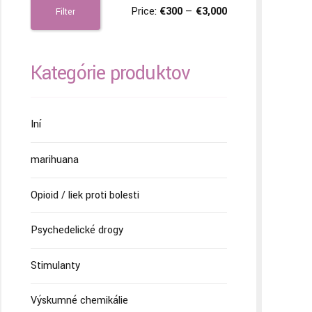
Price:
€300
—
€3,000
Filter
Kategórie produktov
Iní
marihuana
Opioid / liek proti bolesti
Psychedelické drogy
Stimulanty
Výskumné chemikálie