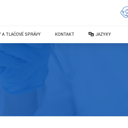
 A TLAČOVÉ SPRÁVY
KONTAKT
JAZYKY
DA – Dansk
DE – Deutsch
EN – English
ES – Español
FR – Français
FI – Suomi
IT – Italiano
NO – Norsk bokm