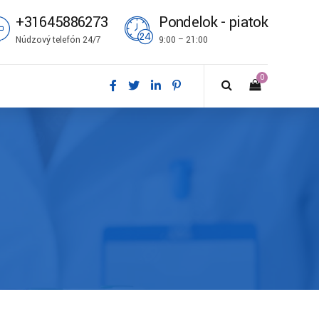
+31645886273
Pondelok - piatok
Núdzový telefón 24/7
9:00 – 21:00
0
ål