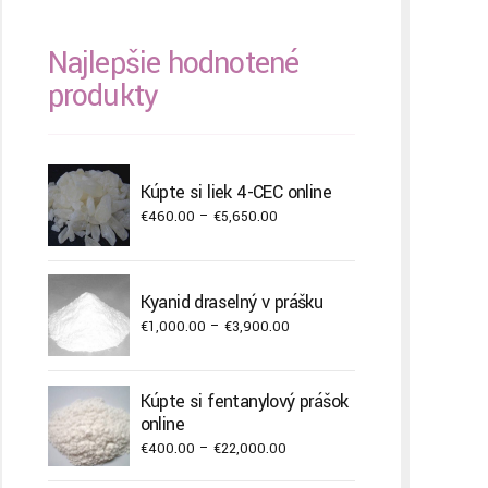
Najlepšie hodnotené
produkty
Kúpte si liek 4-CEC online
Price
€
460.00
–
€
5,650.00
range:
€460.00
through
Kyanid draselný v prášku
€5,650.00
Price
€
1,000.00
–
€
3,900.00
range:
€1,000.00
Kúpte si fentanylový prášok
through
online
€3,900.00
Price
€
400.00
–
€
22,000.00
range: