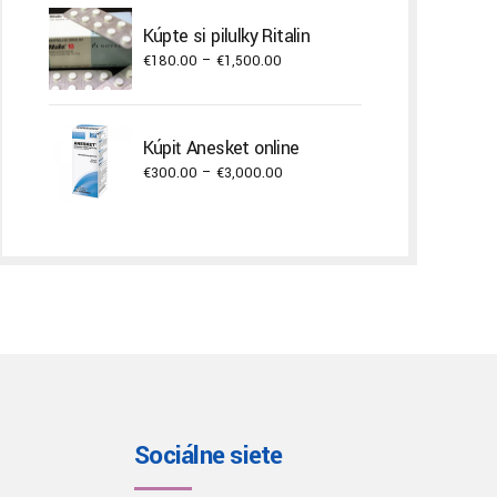
€400.00
Kúpte si pilulky Ritalin
through
Price
€
180.00
–
€
1,500.00
€22,000.00
range:
€180.00
through
Kúpiť Anesket online
€1,500.00
Price
€
300.00
–
€
3,000.00
range:
€300.00
through
€3,000.00
Sociálne siete