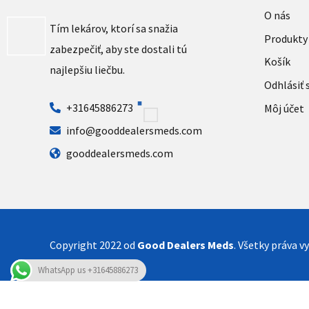
O nás
Tím lekárov, ktorí sa snažia
Produkty
zabezpečiť, aby ste dostali tú
Košík
najlepšiu liečbu.
Odhlásiť 
+31645886273
Môj účet
info@gooddealersmeds.com
gooddealersmeds.com
Copyright 2022 od
Good Dealers Meds
. Všetky práva v
WhatsApp us +31645886273