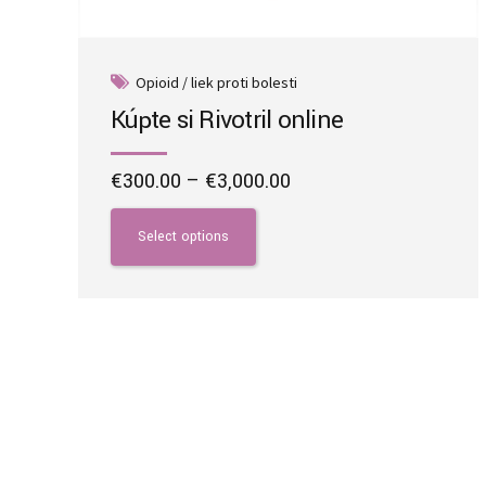
Opioid / liek proti bolesti
Kúpte si Rivotril online
Price
€
300.00
–
€
3,000.00
range:
This
€300.00
product
Select options
through
has
€3,000.00
multiple
variants.
The
options
may
be
chosen
on