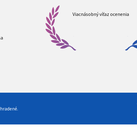
Viacnásobný víťaz ocenenia
sa
yhradené.