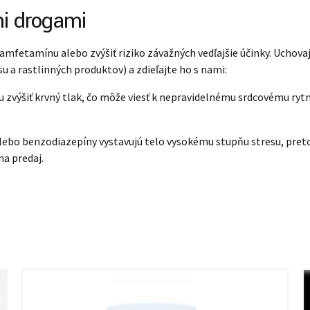
i drogami
amfetamínu alebo zvýšiť riziko závažných vedľajšie účinky. Uchov
u a rastlinných produktov) a zdieľajte ho s nami:
výšiť krvný tlak, čo môže viesť k nepravidelnému srdcovému rytmu 
bo benzodiazepíny vystavujú telo vysokému stupňu stresu, pret
na predaj.