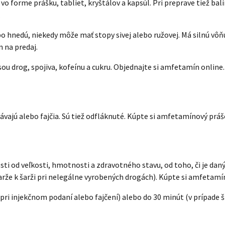
 forme prášku, tabliet, kryštálov a kapsúl. Pri preprave tiež balí
.
 hnedú, niekedy môže mať stopy sivej alebo ružovej. Má silnú vôňu
 na predaj.
 drog, spojiva, kofeínu a cukru. Objednajte si amfetamín online.
vajú alebo fajčia. Sú tiež odfláknuté. Kúpte si amfetamínový práš
i od veľkosti, hmotnosti a zdravotného stavu, od toho, či je daný č
šarže k šarži pri nelegálne vyrobených drogách). Kúpte si amfetamí
ri injekčnom podaní alebo fajčení) alebo do 30 minút (v prípade 