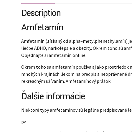
Description
Amfetamín
Amfetamín (získaný od
a
lpha–
m
etyl
ph
en
et
hyl
amín
) 
liečbe ADHD, narkolepsie a obezity. Okrem toho sú a
Objednajte si amfetamín online.
Okrem toho sa amfetamín používa aj ako prostriedok n
mnohých krajinách liekom na predpis a neoprávnené dr
rekreačným užívaním. Amfetamínový prášok.
Ďalšie informácie
Niektoré typy amfetamínov sú legálne predpisované lek
p>