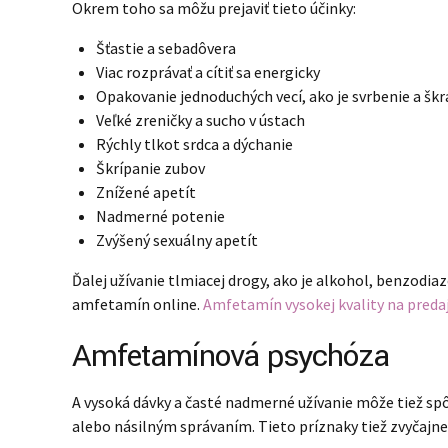
Okrem toho sa môžu prejaviť tieto účinky:
Šťastie a sebadôvera
Viac rozprávať a cítiť sa energicky
Opakovanie jednoduchých vecí, ako je svrbenie a šk
Veľké zreničky a sucho v ústach
Rýchly tlkot srdca a dýchanie
Škrípanie zubov
Znížené apetít
Nadmerné potenie
Zvýšený sexuálny apetít
Ďalej užívanie tlmiacej drogy, ako je alkohol, benzodi
amfetamín online.
Amfetamín vysokej kvality na preda
Amfetamínová psychóza
A vysoká dávky a časté nadmerné užívanie môže tiež s
alebo násilným správaním. Tieto príznaky tiež zvyčajn