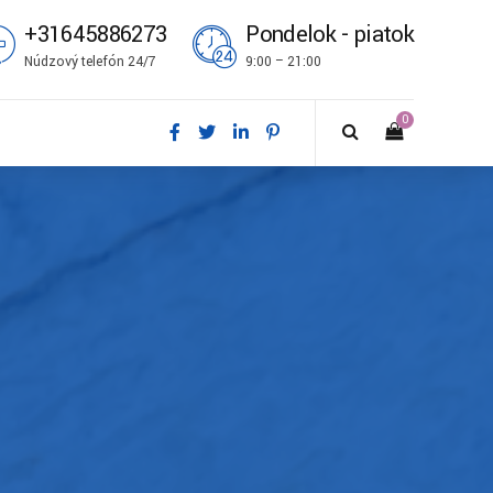
+31645886273
Pondelok - piatok
Núdzový telefón 24/7
9:00 – 21:00
0
ål