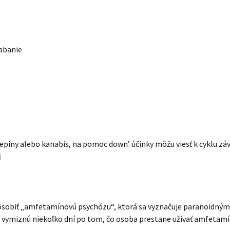
rabanie
azepíny alebo kanabis, na pomoc down’ účinky môžu viesť k cyklu zá
j
pôsobiť „amfetamínovú psychózu“, ktorá sa vyznačuje paranoidným
e vymiznú niekoľko dní po tom, čo osoba prestane užívať amfetamí