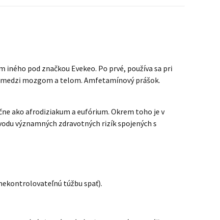
 iného pod značkou Evekeo. Po prvé, používa sa pri
ráv medzi mozgom a telom. Amfetamínový prášok.
čne ako afrodiziakum a eufórium. Okrem toho je v
vodu významných zdravotných rizík spojených s
nekontrolovateľnú túžbu spať).