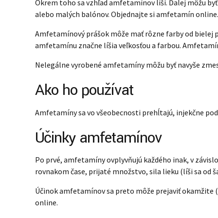
Okrem toho sa vzhľad amfetamínov líši. Ďalej môžu byť vo
alebo malých balónov. Objednajte si amfetamín online
Amfetamínový prášok môže mať rôzne farby od bielej po
amfetamínu značne líšia veľkosťou a farbou. Amfetamín
Nelegálne vyrobené amfetamíny môžu byť navyše zmesou
Ako ho používať
Amfetamíny sa vo všeobecnosti prehĺtajú, injekčne podá
Účinky amfetamínov
Po prvé, amfetamíny ovplyvňujú každého inak, v závislost
rovnakom čase, prijaté množstvo, sila lieku (líši sa od 
Účinok amfetamínov sa preto môže prejaviť okamžite (p
online.