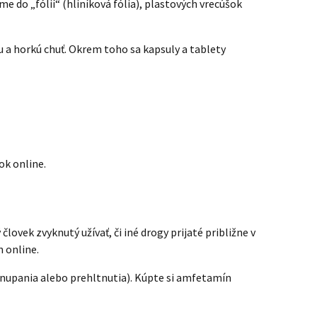
me do „fólií“ (hliníková fólia), plastových vrecúšok
 a horkú chuť. Okrem toho sa kapsuly a tablety
ok online.
lovek zvyknutý užívať, či iné drogy prijaté približne v
n online.
šnupania alebo prehltnutia). Kúpte si amfetamín