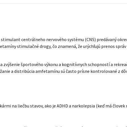
je stimulant centrálneho nervového systému (CNS) predávaný okrem
mfetamíny stimulačné drogy, čo znamená, že urýchľujú prenos sp
a zvýšenie športového výkonu a kognitívnych schopností a rekrea
žanie a distribúcia amfetamínu sú často prísne kontrolované z dô
ármi na liečbu stavov, ako je ADHD a narkolepsia (keď má človek 