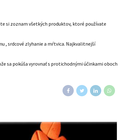
ajte si zoznam všetkých produktov, ktoré používate
, srdcové zlyhanie a mŕtvica. Najkvalitnejší
ože sa pokúša vyrovnať s protichodnými účinkami oboch