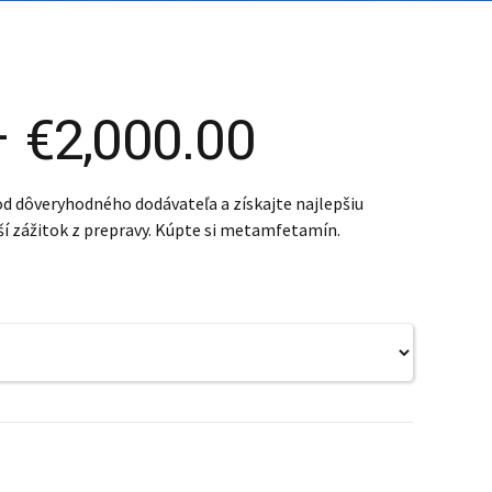
Price
–
€
2,000.00
range:
d dôveryhodného dodávateľa a získajte najlepšiu
í zážitok z prepravy. Kúpte si metamfetamín.
€250.00
through
€2,000.00