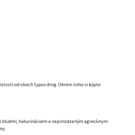
vislosti od oboch typov drog. Okrem toho si kúpte
i bludmi, halucináciami a neprirodzeným agresívnym
ny.