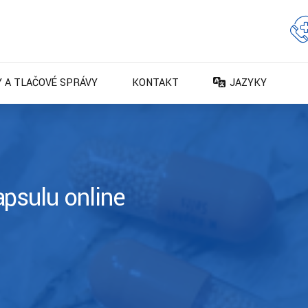
 A TLAČOVÉ SPRÁVY
KONTAKT
JAZYKY
DA – Dansk
DE – Deutsch
EN – English
ES – Español
psulu online
FR – Français
FI – Suomi
IT – Italiano
NO – Norsk bokm