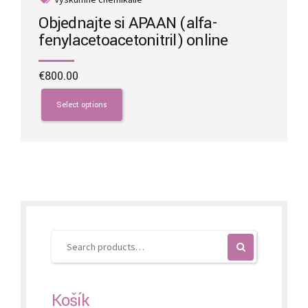
Objednajte si APAAN (alfa-
fenylacetoacetonitril) online
€
800.00
This
product
Select options
has
multiple
variants.
The
options
may
be
chosen
on
the
product
page
Košík