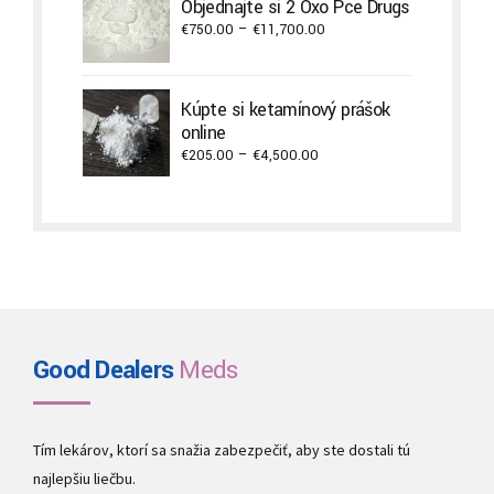
Objednajte si 2 Oxo Pce Drugs
€3,000.00
Price
€
750.00
–
€
11,700.00
range:
€750.00
through
Kúpte si ketamínový prášok
€11,700.00
online
Price
€
205.00
–
€
4,500.00
range:
€205.00
through
€4,500.00
Good Dealers
Meds
Tím lekárov, ktorí sa snažia zabezpečiť, aby ste dostali tú
najlepšiu liečbu.