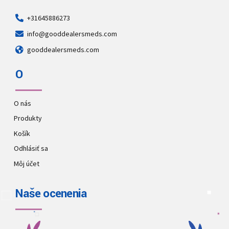
+31645886273
info@gooddealersmeds.com
gooddealersmeds.com
O
O nás
Produkty
Košík
Odhlásiť sa
Môj účet
Naše ocenenia