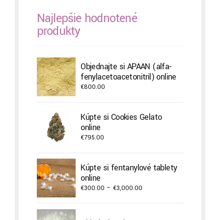
Najlepšie hodnotené
produkty
Objednajte si APAAN (alfa-
fenylacetoacetonitril) online
€
800.00
Kúpte si Cookies Gelato
online
€
795.00
Kúpte si fentanylové tablety
online
Price
€
300.00
–
€
3,000.00
range:
€300.00
through