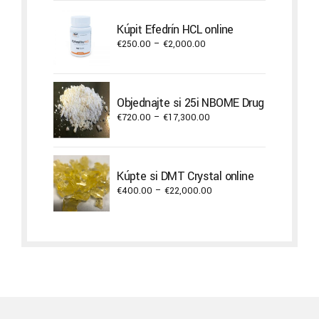
through
Kúpiť Efedrín HCL online
€2,300.00
Price
€
250.00
–
€
2,000.00
range:
€250.00
through
Objednajte si 25i NBOME Drug
€2,000.00
Price
€
720.00
–
€
17,300.00
range:
€720.00
through
Kúpte si DMT Crystal online
€17,300.00
Price
€
400.00
–
€
22,000.00
range:
€400.00
through
€22,000.00