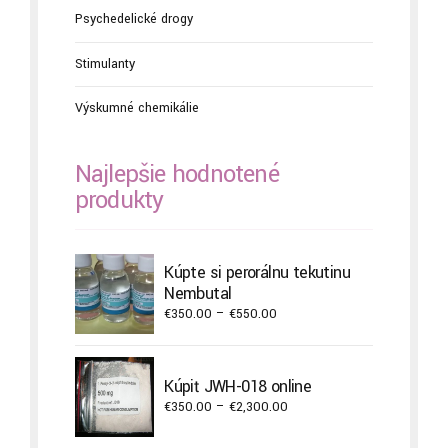
Psychedelické drogy
Stimulanty
Výskumné chemikálie
Najlepšie hodnotené
produkty
Kúpte si perorálnu tekutinu
Nembutal
Price
€
350.00
–
€
550.00
range:
€350.00
through
Kúpiť JWH-018 online
€550.00
Price
€
350.00
–
€
2,300.00
range:
€350.00