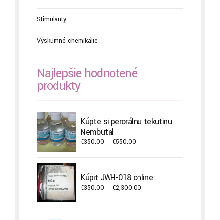
Stimulanty
Výskumné chemikálie
Najlepšie hodnotené
produkty
Kúpte si perorálnu tekutinu
Nembutal
Price
€
350.00
–
€
550.00
range:
€350.00
through
Kúpiť JWH-018 online
€550.00
Price
€
350.00
–
€
2,300.00
range:
€350.00
through