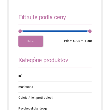
Filtrujte podľa ceny
Price:
€790
—
€800
Filter
Kategórie produktov
Iní
marihuana
Opioid / liek proti bolesti
Psychedelické drogy