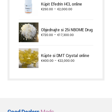
Kúpiť Efedrín HCL online
€2,300.00
Price
€
250.00
–
€
2,000.00
range:
€250.00
through
Objednajte si 25i NBOME Drug
€2,000.00
Price
€
720.00
–
€
17,300.00
range:
€720.00
through
Kúpte si DMT Crystal online
€17,300.00
Price
€
400.00
–
€
22,000.00
range:
€400.00
through
€22,000.00