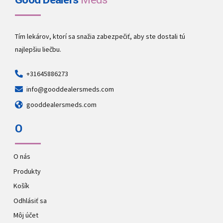
Good Dealers
Meds
Tím lekárov, ktorí sa snažia zabezpečiť, aby ste dostali tú
najlepšiu liečbu.
+31645886273
info@gooddealersmeds.com
gooddealersmeds.com
O
O nás
Produkty
Košík
Odhlásiť sa
Môj účet