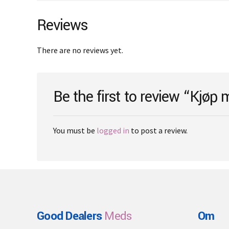
variants.
The
Reviews
options
may
There are no reviews yet.
be
chosen
on
Be the first to review “Kjøp 
the
product
page
You must be
logged in
to post a review.
Good Dealers
Meds
Om