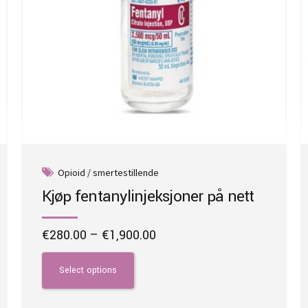
Opioid / smertestillende
Kjøp fentanylinjeksjoner på nett
Price
€
280.00
–
€
1,900.00
range:
This
€280.00
product
Select options
through
has
€1,900.00
multiple