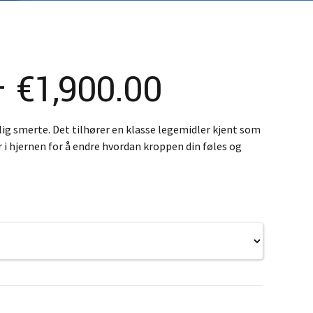
K – Slovenčina
L – Slovenščina
中文 (简体)
Price
–
€
1,900.00
range:
rlig smerte. Det tilhører en klasse legemidler kjent som
 i hjernen for å endre hvordan kroppen din føles og
€280.00
through
€1,900.00
0