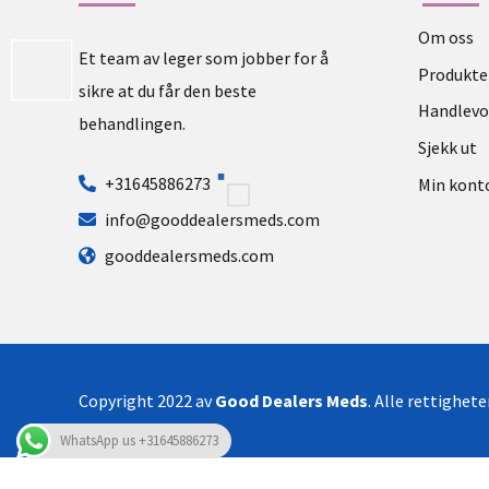
Om oss
Et team av leger som jobber for å
Produkte
sikre at du får den beste
Handlev
behandlingen.
Sjekk ut
+31645886273
Min kont
info@gooddealersmeds.com
gooddealersmeds.com
Copyright 2022 av
Good Dealers Meds
. Alle rettighet
WhatsApp us +31645886273