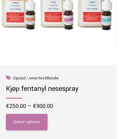
Opioid / smertestillende
Kjøp fentanyl nesespray
Price
€
250.00
–
€
900.00
range:
This
€250.00
product
Select options
through
has
€900.00
multiple