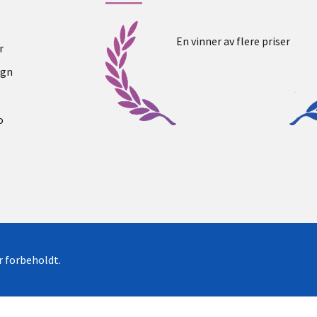
En vinner av flere priser
r
ogn
o
er forbeholdt.