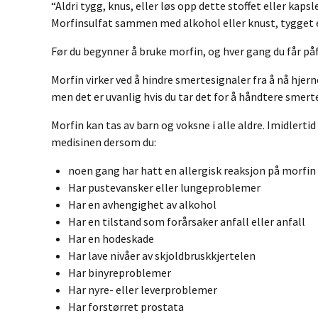
“Aldri tygg, knus, eller løs opp dette stoffet eller ka
Morfinsulfat sammen med alkohol eller knust, tygget el
Før du begynner å bruke morfin, og hver gang du får på
Morfin virker ved å hindre smertesignaler fra å nå hje
men det er uvanlig hvis du tar det for å håndtere sme
Morfin kan tas av barn og voksne i alle aldre. Imidlert
medisinen dersom du:
noen gang har hatt en allergisk reaksjon på morfin
Har pustevansker eller lungeproblemer
Har en avhengighet av alkohol
Har en tilstand som forårsaker anfall eller anfall
Har en hodeskade
Har lave nivåer av skjoldbruskkjertelen
Har binyreproblemer
Har nyre- eller leverproblemer
Har forstørret prostata