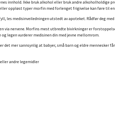
pslenes innhold. Ikke bruk alkohol eller bruk andre alkoholholdige 
ler oppløst typer morfin med forlenget frigivelse kan føre til en
fyll, les medisinveiledningen utstedt av apoteket. Rådfør deg med 
rnen via nervene. Morfins mest utbredte bivirkninger er forstoppe
rte og legen vurderer medisinen din med jevne mellomrom.
id er det mer sannsynlig at babyer, små barn og eldre mennesker får
 eller andre legemidler