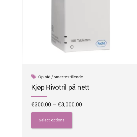
Opioid / smertestillende
Kjøp Rivotril på nett
Price
€
300.00
–
€
3,000.00
range:
This
€300.00
product
Select options
through
has
€3,000.00
multiple