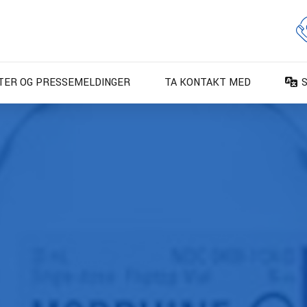
TER OG PRESSEMELDINGER
TA KONTAKT MED
D
D
E
E
F
F
I
N