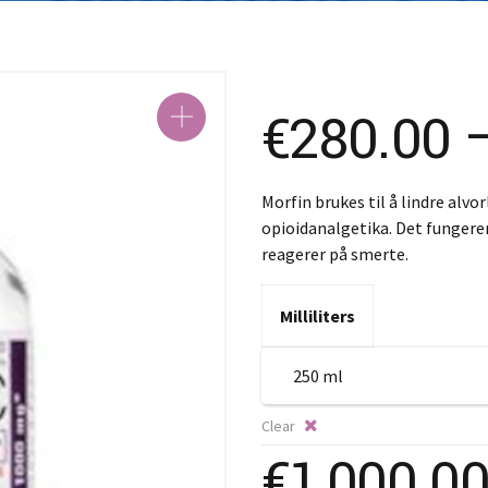
S
S
€
280.00
Morfin brukes til å lindre alvo
opioidanalgetika. Det fungerer
reagerer på smerte.
Milliliters
Clear
€
1,000.0