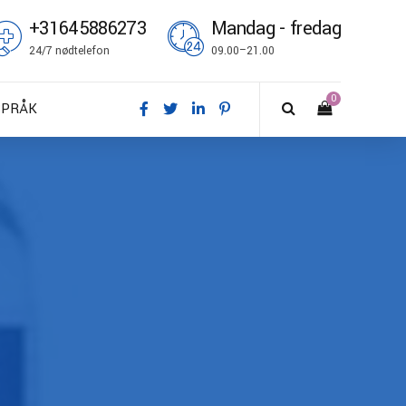
+31645886273
Mandag - fredag
24/7 nødtelefon
09.00–21.00
0
SPRÅK
A – Dansk
E – Deutsch
N – English
S – Español
R – Français
I – Suomi
T – Italiano
O – Norsk bokmål