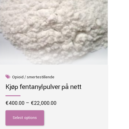
Opioid / smertestillende
Kjøp fentanylpulver på nett
Price
€
400.00
–
€
22,000.00
range:
This
€400.00
product
Select options
through
has