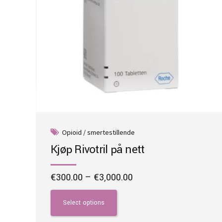
Opioid / smertestillende
Kjøp Rivotril på nett
Price
€
300.00
–
€
3,000.00
range:
This
€300.00
product
Select options
through
has