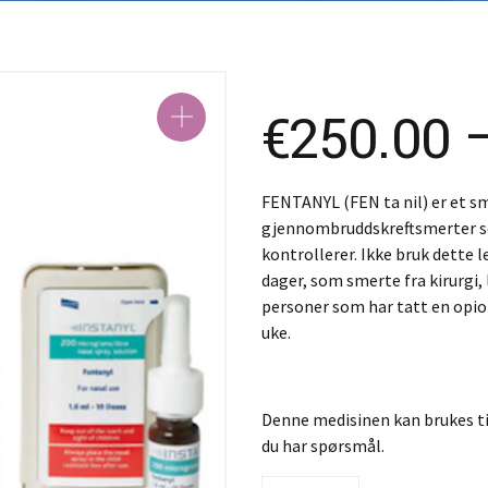
S
S
€
250.00
FENTANYL (FEN ta nil) er et sm
gjennombruddskreftsmerter so
kontrollerer. Ikke bruk dette 
dager, som smerte fra kirurgi,
personer som har tatt en opioi
uke.
Denne medisinen kan brukes til
du har spørsmål.