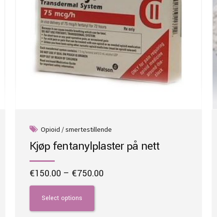
Opioid / smertestillende
Kjøp fentanylplaster på nett
Price
€
150.00
–
€
750.00
range:
This
€150.00
product
Select options
through
has