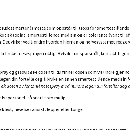
bruddssmerter (smerte som oppstår til tross for smertestillende 
otisk (opiat) smertestillende medisin og er tolerante (vant til ef
 Det virker ved å endre hvordan hjernen og nervesystemet reager
du bruker nesesprayen riktig. Hvis du har spørsmål, kontakt legen d
spray og gradvis øke dosen til du finner dosen som vil lindre gje
 legen din fortelle deg å bruke en annen smertestillende medisin f
 øk dosen av fentanyl nesespray med mindre legen din forteller deg a
helsepersonell så snart som mulig:
blest, hevelse i ansikt, lepper eller tunge