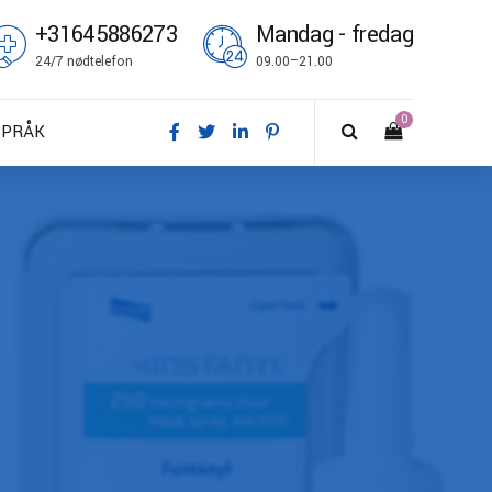
+31645886273
Mandag - fredag
24/7 nødtelefon
09.00–21.00
0
SPRÅK
A – Dansk
E – Deutsch
N – English
S – Español
R – Français
I – Suomi
T – Italiano
O – Norsk bokmål