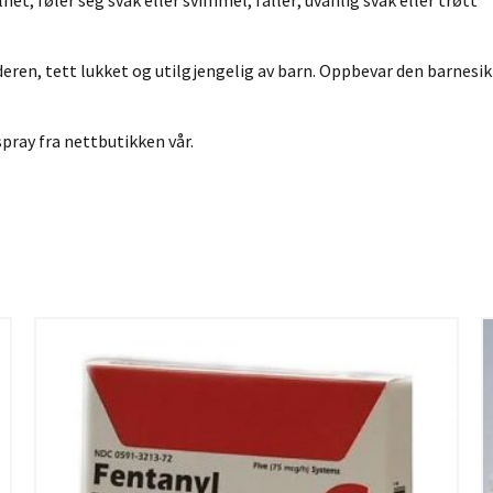
 føler seg svak eller svimmel, faller; uvanlig svak eller trøtt
eren, tett lukket og utilgjengelig av barn. Oppbevar den barnesi
pray fra nettbutikken vår.