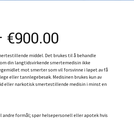
K – Slovenčina
L – Slovenščina
中文 (简体)
Price
–
€
900.00
range:
ertestillende middel. Det brukes til å behandle
m din langtidsvirkende smertemedisin ikke
€250.00
legemidlet mot smerter som vil forsvinne i løpet av få
 lege eller tannlegebesøk. Medisinen brukes kun av
through
d eller narkotisk smertestillende medisin i minst en
€900.00
 andre formål; spør helsepersonell eller apotek hvis