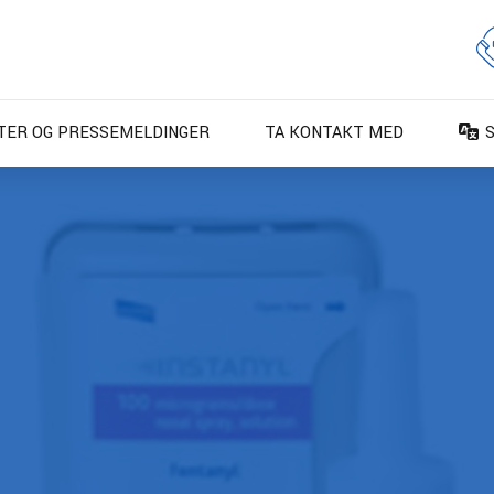
TER OG PRESSEMELDINGER
TA KONTAKT MED
D
D
E
E
F
F
I
N