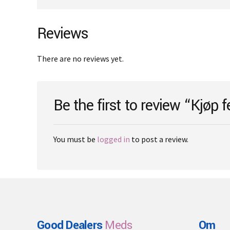
€3,000.00
multiple
variants.
The
Reviews
options
may
There are no reviews yet.
be
chosen
on
Be the first to review “Kjøp 
the
product
page
You must be
logged in
to post a review.
Good Dealers
Meds
Om