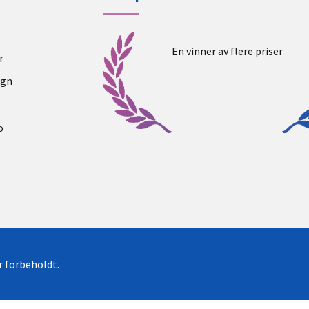
En vinner av flere priser
r
ogn
o
er forbeholdt.