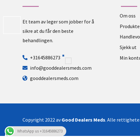
Om oss
Et team av leger som jobber for å
Produkte
sikre at du får den beste
Handlev
behandlingen.
Sjekk ut
+31645886273
Min kont
info@gooddealersmeds.com
gooddealersmeds.com
Copyright 2022 av
Good Dealers Meds
. Alle rettighet
WhatsApp us +31645886273