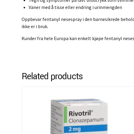
Tegn og symptomer på lavt blodtrykk som svimmelhet;
Vaner med å tisse eller endring i urinmengden
Oppbevar fentanyl nesespray i den barnesikrede behold
ikke er i bruk.
Kunder fra hele Europa kan enkelt kjøpe fentanyl neses
Related products