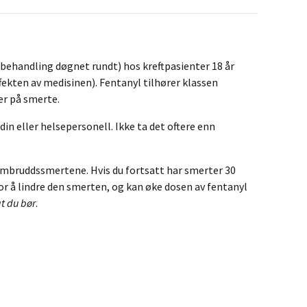
behandling døgnet rundt) hos kreftpasienter 18 år
fekten av medisinen). Fentanyl tilhører klassen
er på smerte.
in eller helsepersonell. Ikke ta det oftere enn
nnombruddssmertene. Hvis du fortsatt har smerter 30
or å lindre den smerten, og kan øke dosen av fentanyl
t du bør
.