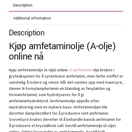
Description
Additional information
Description
Kjøp amfetaminolje (A-olje)
online nå
Kjøp amfetaminolje (A-olje) online.
A-amfetamin
olje brukes i
gryteaksjonen for å syntetisere amfetamin, men dette stoffet er
vanskelig å isolere og rense. Når det varmes opp med maursyre,
danner N-formylamphetamin en blanding av fenylakton og
formamfetamid, som hydrolyseres for å gi
amfetaminhydroklorid. Amfetaminolje oppnås etter
nøytralisering med en mykere base. Amfetaminoljen blir
deretter dampdestillert for å produsere rent amfetamin.
Svovelsyre brukes deretter til å behandle basisk amfetamin for
å produsere et krystallinsk salt. bestill amfetaminolje (A-olje)
online, Online leverandør av amfetaminolje, bestill bulk