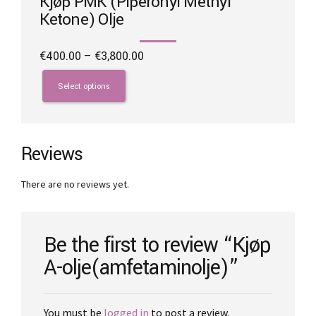
Kjøp PMK (Piperonyl Methyl
Ketone) Olje
Price
€
400.00
–
€
3,800.00
range:
This
€400.00
product
Select options
through
has
€3,800.00
multiple
variants.
The
Reviews
options
may
There are no reviews yet.
be
chosen
on
the
Be the first to review “Kjøp
product
A-olje(amfetaminolje)”
page
You must be
logged in
to post a review.