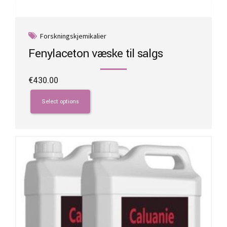
Forskningskjemikalier
Fenylaceton væske til salgs
€
430.00
This
product
Select options
has
multiple
variants.
The
options
may
be
chosen
on
the
product