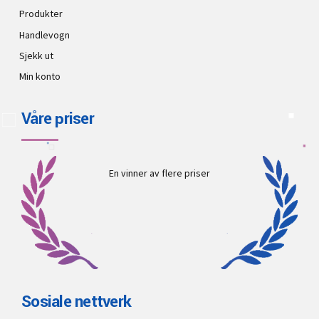
Produkter
Handlevogn
Sjekk ut
Min konto
Våre priser
En vinner av flere priser
Sosiale nettverk