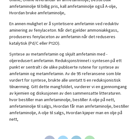
amfetaminolje til billig pris, kall amfetaminolje også A-olje,
Hvordan bruke amfetaminolje,
En annen mulighet er å syntetisere amfetamin ved reduktiv
aminering av fenylaceton. Når det gjelder ammoniakkgass,
produseres fenylaceton av amfetamin når det reduseres
katalytisk (Pd/C eller Pt2O).
Syntese av metamfetamin og skjult amfetamin med -
oljeredusert amfetamin. Reduksjonstrinnet i syntesen på ett
punkt er sentralt i de ulike publiserte rutene for syntese av
amfetamin og metamfetamin. Av de 95 referansene som ble
vurdert for syntese, brukte alle unntatt ti en reduksjonistisk
tilnærming. Gitt dette mangfoldet, vurderer vi en gjennomgang
av kjemien og diskusjonen av den sammensatte litteraturen.
hvor bestiller man amfetaminolje, bestiller A-olje på nett,
amfetaminolje til salgs, Hvordan får man amfetaminolje, bestiller
amfetaminolje, A-olje til salgs, Hvordan kjøper man en olje på
nett,