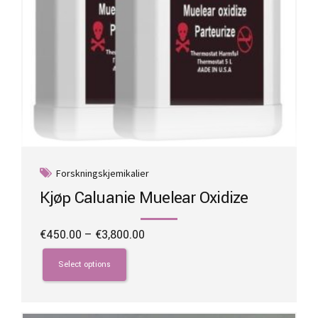
page
Forskningskjemikalier
Kjøp Caluanie Muelear Oxidize
Price
€
450.00
–
€
3,800.00
range:
This
€450.00
product
Select options
through
has
€3,800.00
multiple
variants.