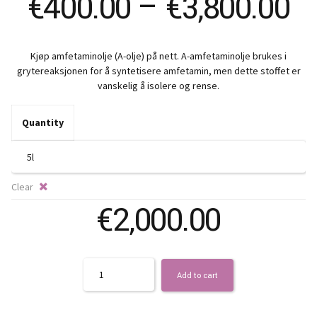
Pr
€
400.00
–
€
3,800.00
ra
Kjøp amfetaminolje (A-olje) på nett. A-amfetaminolje brukes i
€
grytereaksjonen for å syntetisere amfetamin, men dette stoffet er
vanskelig å isolere og rense.
t
Quantity
€3
Clear
€
2,000.00
Quantity
Add to cart