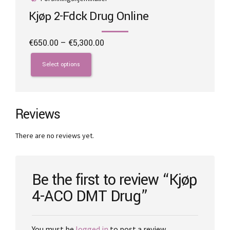
Kjøp 2-Fdck Drug Online
Price
€
650.00
–
€
5,300.00
range:
This
€650.00
product
Select options
through
has
€5,300.00
multiple
variants.
The
Reviews
options
may
There are no reviews yet.
be
chosen
on
the
Be the first to review “Kjøp
product
4-ACO DMT Drug”
page
You must be
logged in
to post a review.