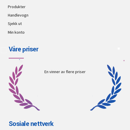
Produkter
Handlevogn
Sjekk ut
Min konto
Våre priser
En vinner av flere priser
Sosiale nettverk