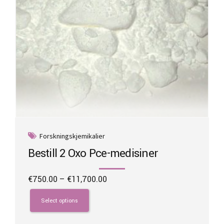
product
page
Forskningskjemikalier
Bestill 2 Oxo Pce-medisiner
Price
€
750.00
–
€
11,700.00
range:
This
€750.00
product
Select options
through
has
€11,700.00
multiple