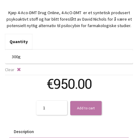
ra
Kjøp 4-Aco-DMT Drug Online, 4-AcO-DMT er et syntetisk produsert
€
psykoaktivt stoff og har blitt foreslått av David Nichols for å være et
potensielt nyttig alternativ til psilocybin for farmakologiske studier.
t
Quantity
€2
Clear
€
950.00
Quantity
Add to cart
Description