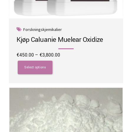
Forskningskjemikalier
Kjøp Caluanie Muelear Oxidize
Price
€
450.00
–
€
3,800.00
range:
This
€450.00
product
Select options
through
has
€3,800.00
multiple
variants.
The
options
may
be
chosen
on
the