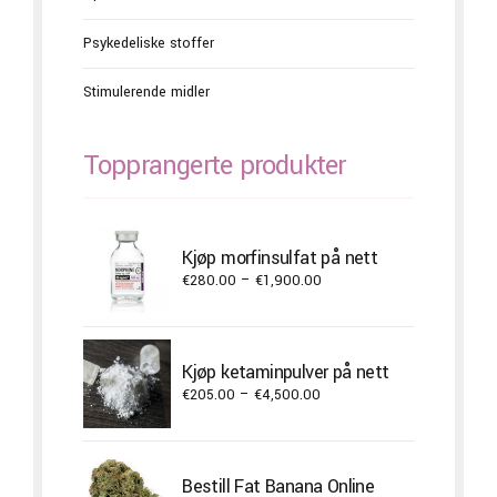
Psykedeliske stoffer
Stimulerende midler
Topprangerte produkter
Kjøp morfinsulfat på nett
Price
€
280.00
–
€
1,900.00
range:
€280.00
through
Kjøp ketaminpulver på nett
€1,900.00
Price
€
205.00
–
€
4,500.00
range:
€205.00
through
Bestill Fat Banana Online
€4,500.00