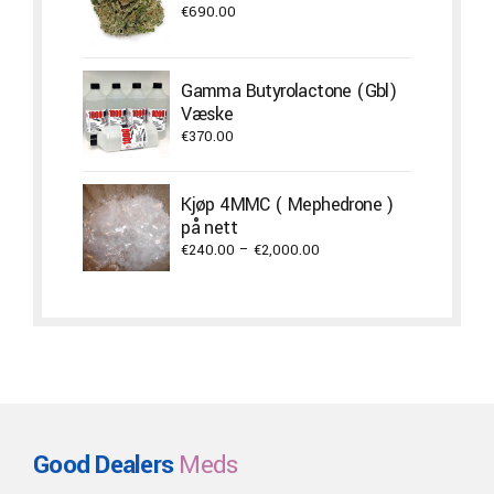
€
690.00
Gamma Butyrolactone (Gbl)
Væske
€
370.00
Kjøp 4MMC ( Mephedrone )
på nett
Price
€
240.00
–
€
2,000.00
range:
€240.00
through
€2,000.00
Good Dealers
Meds