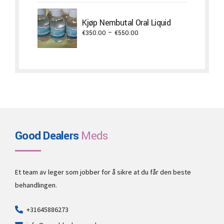
€250.00
through
Kjøp Nembutal Oral Liquid
€1,300.00
Price
€
350.00
–
€
550.00
range:
€350.00
through
€550.00
Good Dealers
Meds
Et team av leger som jobber for å sikre at du får den beste
behandlingen.
+31645886273