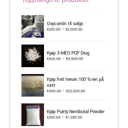
Oxycontin til salgs
Price
€
250.00
–
€
2,000.00
range:
€250.00
through
Kjøp 3-MEO PCP Drug
€2,000.00
Price
€
420.00
–
€
9,900.00
range:
€420.00
through
Kjøp hvit heroin 100 % ren på
€9,900.00
nett
Price
€
400.00
–
€
22,000.00
range:
€400.00
through
Kjøp Purity Nembutal Powder
€22,000.00
Price
€
250.00
–
€
1,300.00
range: