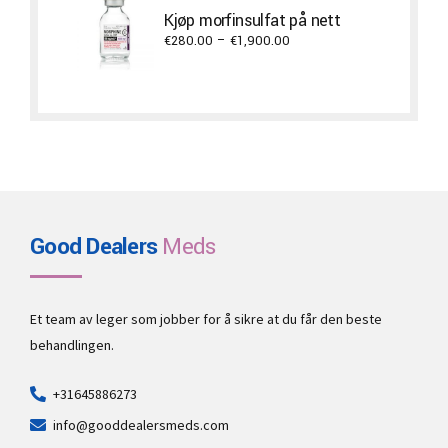
through
Kjøp morfinsulfat på nett
€11,700.00
Price
€
280.00
–
€
1,900.00
range:
€280.00
through
€1,900.00
Good Dealers
Meds
Et team av leger som jobber for å sikre at du får den beste
behandlingen.
+31645886273
info@gooddealersmeds.com