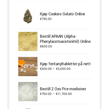
Kjøp Cookies Gelato Online
€
795.00
Bestill APAAN (Alpha-
Phenylacetoacetonitril) Online
€
800.00
Kjøp fentanyltabletter på nett
Price
€
300.00
–
€
3,000.00
range:
€300.00
through
Bestill 2 Oxo Pce-medisiner
€3,000.00
Price
€
750.00
–
€
11,700.00
range:
€750.00