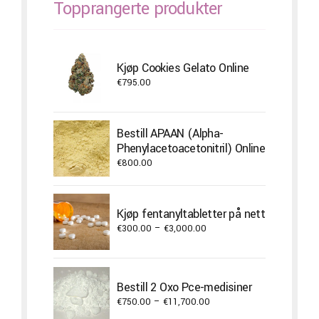
Topprangerte produkter
Kjøp Cookies Gelato Online
€
795.00
Bestill APAAN (Alpha-
Phenylacetoacetonitril) Online
€
800.00
Kjøp fentanyltabletter på nett
Price
€
300.00
–
€
3,000.00
range:
€300.00
through
Bestill 2 Oxo Pce-medisiner
€3,000.00
Price
€
750.00
–
€
11,700.00
range: