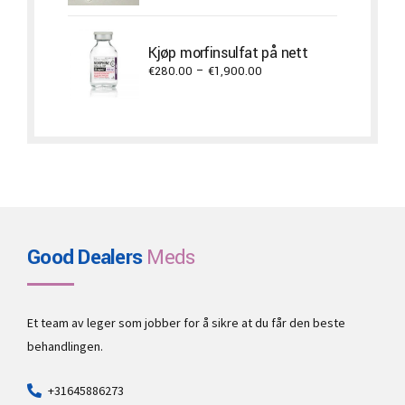
€750.00
through
Kjøp morfinsulfat på nett
€11,700.00
Price
€
280.00
–
€
1,900.00
range:
€280.00
through
€1,900.00
Good Dealers
Meds
Et team av leger som jobber for å sikre at du får den beste
behandlingen.
+31645886273