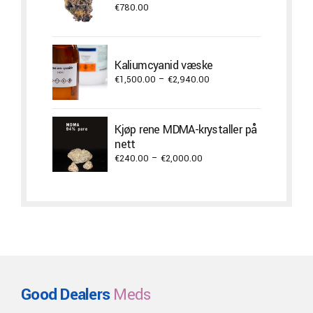
€
780.00
Kaliumcyanid væske
Price
€
1,500.00
–
€
2,940.00
range:
€1,500.00
through
Kjøp rene MDMA-krystaller på
€2,940.00
nett
Price
€
240.00
–
€
2,000.00
range:
€240.00
through
€2,000.00
Good Dealers
Meds