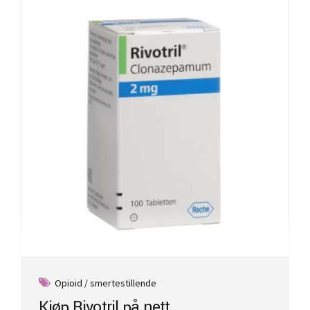
Opioid / smertestillende
Kjøp Rivotril på nett