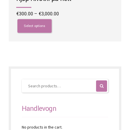
Price
€
300.00
–
€
3,000.00
range:
This
€300.00
product
Select options
through
has
€3,000.00
multiple
variants.
The
options
may
be
chosen
on
the
product
page
Handlevogn
No products in the cart.