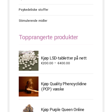
Psykedeliske stoffer
Stimulerende midler
Topprangerte produkter
Kjøp LSD-tabletter på nett
Price
€
200.00
–
€
400.00
range:
€200.00
through
Kjøp Quality Phencyclidine
€400.00
(PCP) væske
Kjøp Purple Queen Online