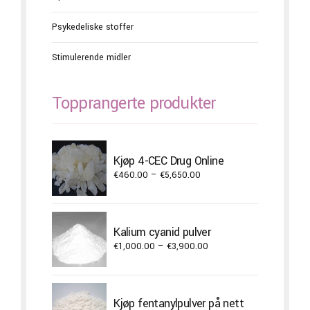
Psykedeliske stoffer
Stimulerende midler
Topprangerte produkter
Kjøp 4-CEC Drug Online
Price
€
460.00
–
€
5,650.00
range:
€460.00
through
Kalium cyanid pulver
€5,650.00
Price
€
1,000.00
–
€
3,900.00
range:
€1,000.00
through
Kjøp fentanylpulver på nett
€3,900.00