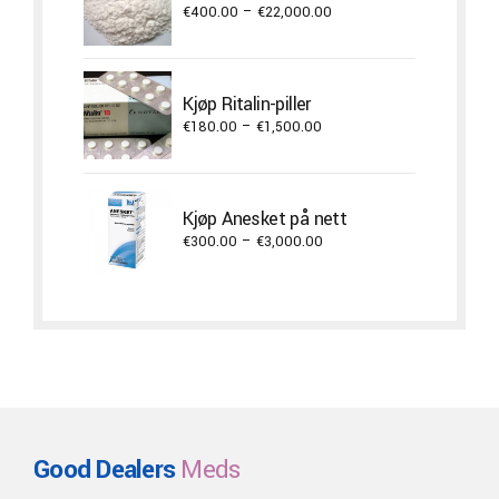
Price
€
400.00
–
€
22,000.00
range:
€400.00
through
Kjøp Ritalin-piller
€22,000.00
Price
€
180.00
–
€
1,500.00
range:
€180.00
through
Kjøp Anesket på nett
€1,500.00
Price
€
300.00
–
€
3,000.00
range:
€300.00
through
€3,000.00
Good Dealers
Meds