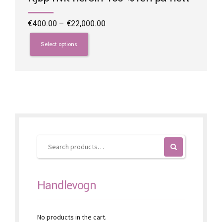
Price
€
400.00
–
€
22,000.00
range:
This
€400.00
product
Select options
through
has
€22,000.00
multiple
variants.
The
options
may
be
chosen
on
the
product
page
Handlevogn
No products in the cart.