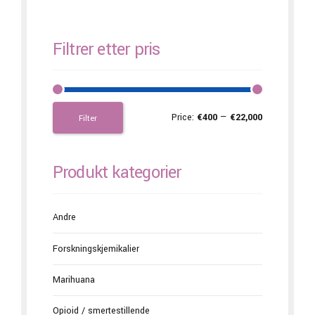
Filtrer etter pris
Price:
€400
—
€22,000
Filter
Produkt kategorier
Andre
Forskningskjemikalier
Marihuana
Opioid / smertestillende