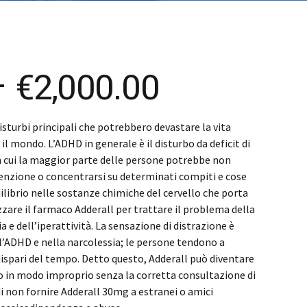
čina
čina
Price
–
€
2,000.00
range:
sturbi principali che potrebbero devastare la vita
l mondo. L’ADHD in generale è il disturbo da deficit di
€250.00
in cui la maggior parte delle persone potrebbe non
tenzione o concentrarsi su determinati compiti e cose
through
quilibrio nelle sostanze chimiche del cervello che porta
izzare il farmaco Adderall per trattare il problema della
€2,000.00
a e dell’iperattività. La sensazione di distrazione è
l’ADHD e nella narcolessia; le persone tendono a
ispari del tempo. Detto questo, Adderall può diventare
to in modo improprio senza la corretta consultazione di
di non fornire Adderall 30mg a estranei o amici