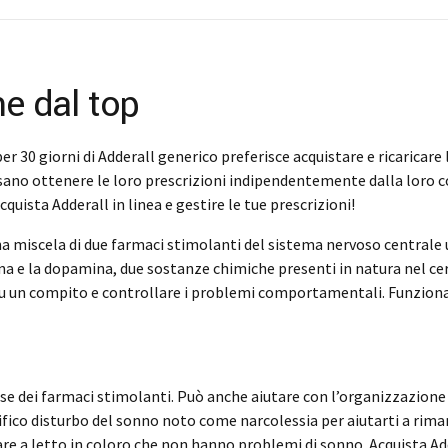
ne dal top
r 30 giorni di Adderall generico preferisce acquistare e ricaricare 
ossano ottenere le loro prescrizioni indipendentemente dalla loro c
quista Adderall in linea e gestire le tue prescrizioni!
iscela di due farmaci stimolanti del sistema nervoso centrale usa
a e la dopamina, due sostanze chimiche presenti in natura nel cer
su un compito e controllare i problemi comportamentali. Funziona
ei farmaci stimolanti. Può anche aiutare con l’organizzazione del
fico disturbo del sonno noto come narcolessia per aiutarti a rima
re a letto in coloro che non hanno problemi di sonno. Acquista Add