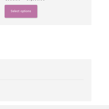
range:
This
€380.00
product
Select options
through
has
€1,800.00
multiple
variants.
The
options
may
be
chosen
on
the
product
page