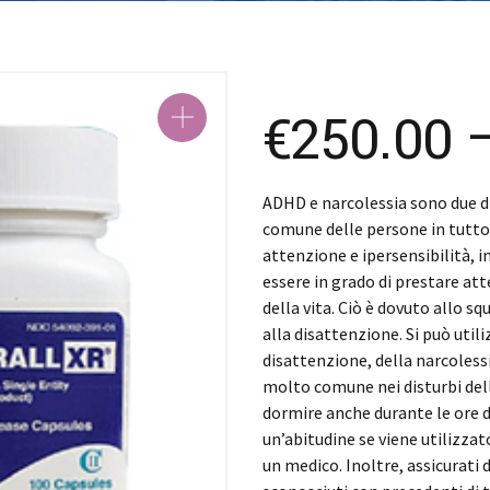
SK – Sloven
SL – Slovenš
中文 (简体)
€
250.00
ADHD e narcolessia sono due di
comune delle persone in tutto i
attenzione e ipersensibilità, 
essere in grado di prestare at
della vita. Ciò è dovuto allo s
alla disattenzione. Si può util
disattenzione, della narcolessi
molto comune nei disturbi del
dormire anche durante le ore d
un’abitudine se viene utilizza
un medico. Inoltre, assicurati 