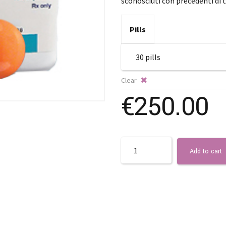
sconosciuti con precedenti di 
Pills
Clear
€
250.00
Quantity
Add to cart