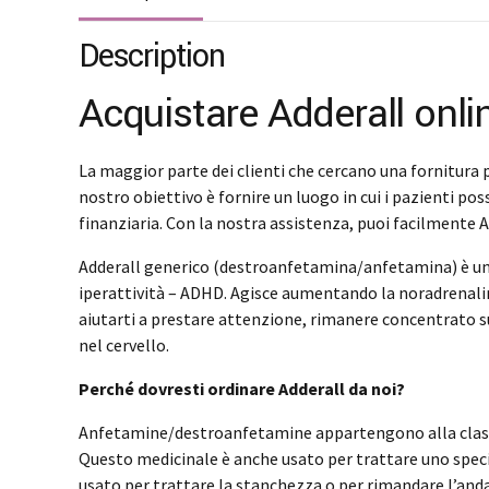
Description
Acquistare Adderall onli
La maggior parte dei clienti che cercano una fornitura pe
nostro obiettivo è fornire un luogo in cui i pazienti p
finanziaria. Con la nostra assistenza, puoi facilmente Ac
Adderall generico (destroanfetamina/anfetamina) è una m
iperattività – ADHD. Agisce aumentando la noradrenalin
aiutarti a prestare attenzione, rimanere concentrato 
nel cervello.
Perché dovresti ordinare Adderall da noi?
Anfetamine/destroanfetamine appartengono alla classe d
Questo medicinale è anche usato per trattare uno speci
usato per trattare la stanchezza o per rimandare l’anda