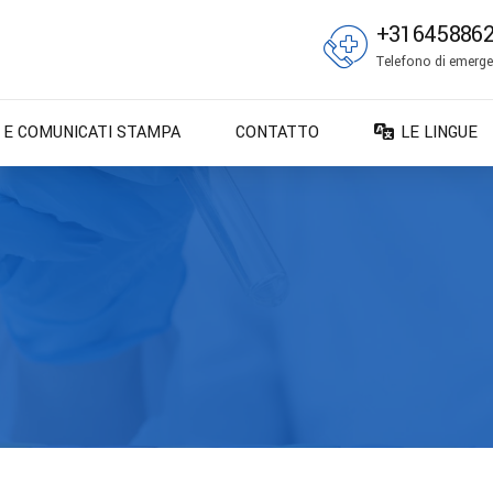
+31645886
Telefono di emergen
E E COMUNICATI STAMPA
CONTATTO
LE LINGUE
DA – Dansk
DE – Deuts
EN – English
ES – Españo
FR – França
FI – Suomi
IT – Italiano
NO – Norsk 