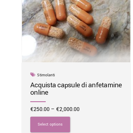
the
product
page
Stimolanti
Acquista capsule di anfetamine
online
Price
€
250.00
–
€
2,000.00
range:
This
€250.00
product
Select options
through
has