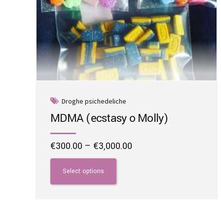
page
Droghe psichedeliche
MDMA (ecstasy o Molly)
Price
€
300.00
–
€
3,000.00
range:
This
€300.00
product
Select options
through
has
€3,000.00
multiple
variants.
The