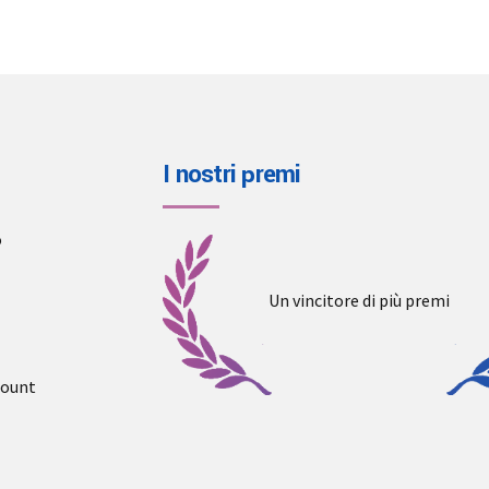
options
may
be
chosen
on
the
I nostri premi
product
page
o
Un vincitore di più premi
count