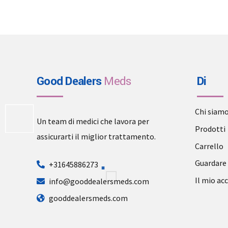
options
may
be
chosen
on
the
Good Dealers
Meds
Di
product
page
Chi siam
Un team di medici che lavora per
Prodotti
assicurarti il miglior trattamento.
Carrello
Guardare
+31645886273
Il mio ac
info@gooddealersmeds.com
gooddealersmeds.com