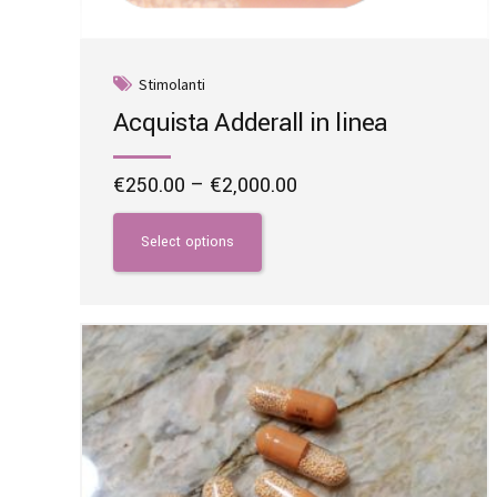
Stimolanti
Acquista Adderall in linea
Price
€
250.00
–
€
2,000.00
range:
This
€250.00
product
Select options
through
has
€2,000.00
multiple
variants.
The
options
may
be
chosen
on