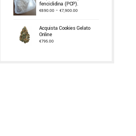
through
fenciclidina (PCP).
€1,900.00
Price
€
890.00
–
€
7,900.00
range:
€890.00
Acquista Cookies Gelato
through
Online
€7,900.00
€
795.00