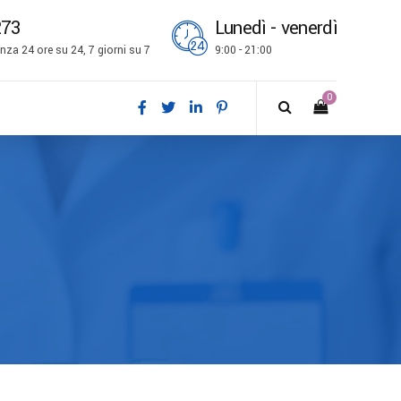
273
Lunedì - venerdì
za 24 ore su 24, 7 giorni su 7
9:00 - 21:00
0
ch
l
is
bokmål