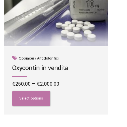
Oppiacei / Antidolorifici
Oxycontin in vendita
Price
€
250.00
–
€
2,000.00
range:
This
€250.00
product
Select options
through
has
€2,000.00
multiple
variants.
The