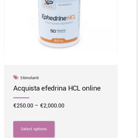
the
product
page
Stimolanti
Acquista efedrina HCL online
Price
€
250.00
–
€
2,000.00
range:
This
€250.00
product
through
has
Select options
€2,000.00
multiple