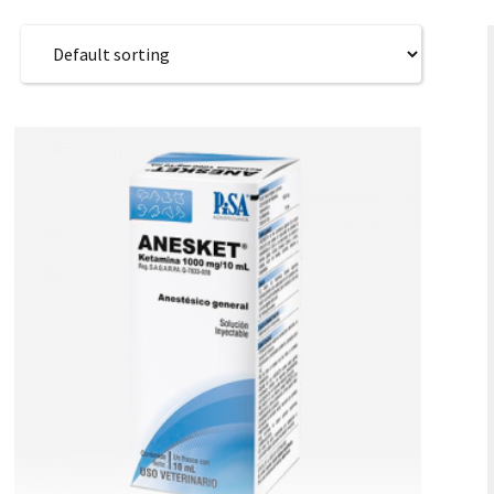
SK – Sloven
SL – Slovenš
中文 (简体)