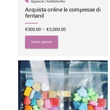
Oppiacei / Antidolorifici
Acquista online le compresse di
fentanil
Price
€
300.00
–
€
3,000.00
range:
This
€300.00
product
Select options
through
has
€3,000.00
multiple
variants.
The
options
may
be
chosen
on
the
product