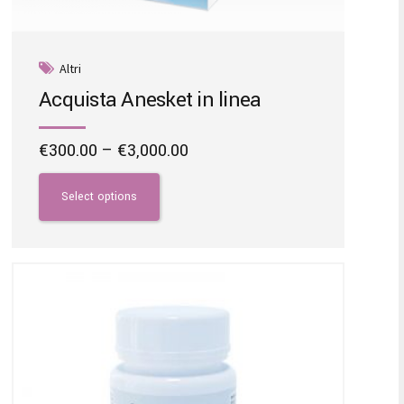
Altri
Acquista Anesket in linea
Price
€
300.00
–
€
3,000.00
range:
This
€300.00
product
Select options
through
has
€3,000.00
multiple
variants.
The
options
may
be
chosen
on