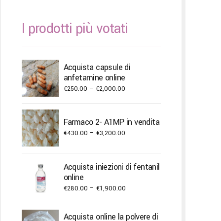
I prodotti più votati
Acquista capsule di
anfetamine online
Price
€
250.00
–
€
2,000.00
range:
€250.00
Farmaco 2- A1MP in vendita
through
Price
€
430.00
–
€
3,200.00
€2,000.00
range:
€430.00
Acquista iniezioni di fentanil
through
online
€3,200.00
Price
€
280.00
–
€
1,900.00
range:
€280.00
Acquista online la polvere di