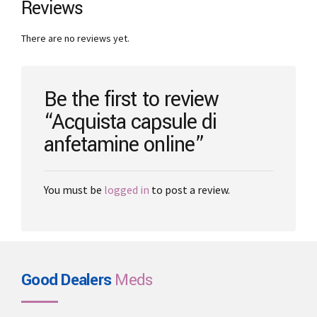
Reviews
options
may
There are no reviews yet.
be
chosen
on
the
Be the first to review
product
“Acquista capsule di
page
anfetamine online”
You must be
logged in
to post a review.
Good Dealers
Meds