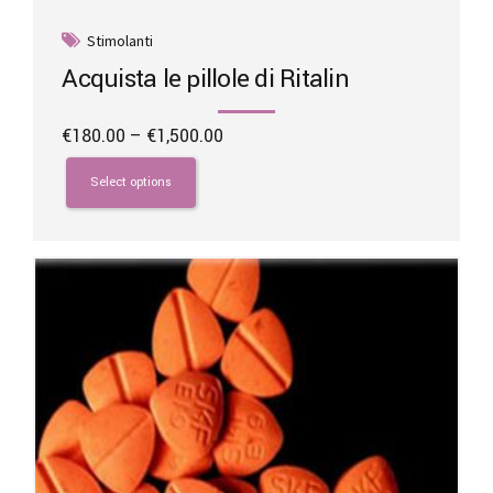
Stimolanti
Acquista le pillole di Ritalin
Price
€
180.00
–
€
1,500.00
range:
This
€180.00
product
Select options
through
has
€1,500.00
multiple
variants.
The
options
may
be
chosen
on
the
product
page