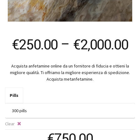
Pr
€
250.00
–
€
2,000.00
ra
Acquista anfetamine online da un fornitore di fiducia e ottieni la
€
migliore qualità. Ti offriamo la migliore esperienza di spedizione.
Acquista metanfetamine.
t
Pills
€
Clear
€
750.00