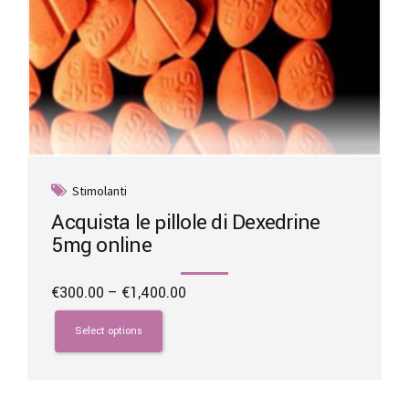
Stimolanti
Acquista le pillole di Dexedrine
5mg online
Price
€
300.00
–
€
1,400.00
range:
This
€300.00
product
Select options
through
has
€1,400.00
multiple
variants.
The