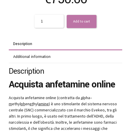
Quantity
Add to cart
Description
Additional information
Description
Acquista anfetamine online
Acquista anfetamine online (contratta da
a
lpha–
m
ethyl
ph
en
et
hyl
amine
) è uno stimolante del sistema nervoso
centrale (SNC) commercializzato con il marchio Evekeo, tra gli
altri. In primo luogo, è usato nel trattamento dell’ADHD, della
narcolessia e dell’obesità. Inoltre, le anfetamine sono farmaci
stimolanti, il che significa che accelerano i messaggi che