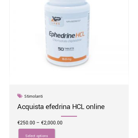
Stimolanti
Acquista efedrina HCL online
Price
€
250.00
–
€
2,000.00
range:
This
€250.00
product
Select options