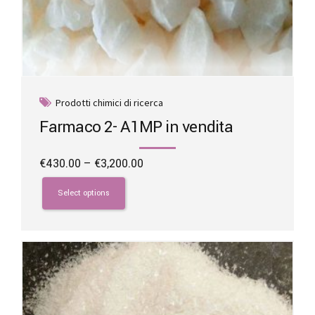
Prodotti chimici di ricerca
Farmaco 2- A1MP in vendita
Price
€
430.00
–
€
3,200.00
range:
This
€430.00
product
Select options
through
has
€3,200.00
multiple
variants.
The
options
may
be
chosen