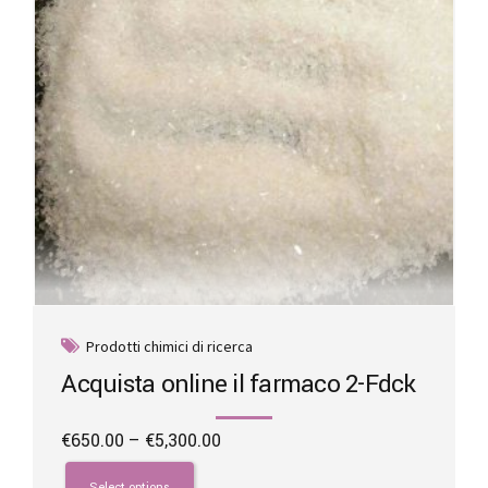
on
the
product
page
Prodotti chimici di ricerca
Acquista online il farmaco 2-Fdck
Price
€
650.00
–
€
5,300.00
range:
This
€650.00
product
Select options