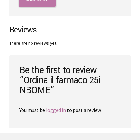
through
has
€5,300.00
multiple
variants.
The
Reviews
options
may
There are no reviews yet.
be
chosen
on
the
Be the first to review
product
“Ordina il farmaco 25i
page
NBOME”
You must be
logged in
to post a review.