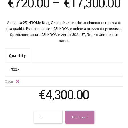
P
€
720.00
–
€
17,300.00
r
Acquista 25I NBOMe Drug Online è un prodotto chimico di ricerca di
€
alta qualità. Puoi acquistare 25I-NBOMe online a prezzo da grossista.
Spedizione sicura 25I-NBOMe verso USA, UE, Regno Unito e altri
t
paesi.
€
Quantity
Clear
€
4,300.00
Quantity
Add to cart