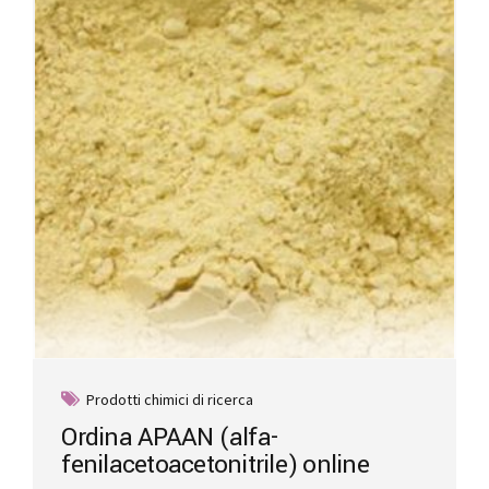
may
be
chosen
on
the
product
page
Prodotti chimici di ricerca
Ordina APAAN (alfa-
fenilacetoacetonitrile) online