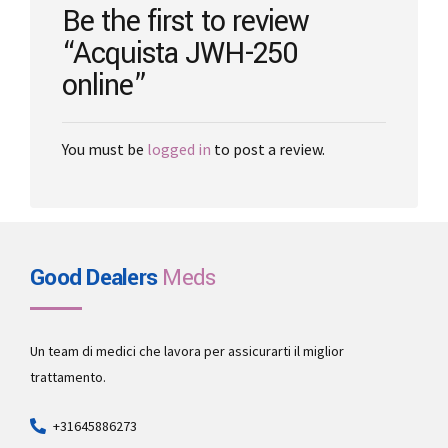
the
Be the first to review
product
“Acquista JWH-250
page
online”
You must be
logged in
to post a review.
Good Dealers
Meds
Un team di medici che lavora per assicurarti il miglior
trattamento.
+31645886273