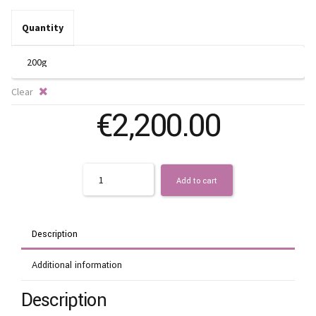
t
€3
Quantity
Clear
€
2,200.00
Quantity
Add to cart
Description
Additional information
Description