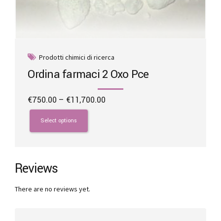
Prodotti chimici di ricerca
Ordina farmaci 2 Oxo Pce
Price
€
750.00
–
€
11,700.00
range:
This
€750.00
product
Select options
through
has
€11,700.00
multiple
variants.
The
Reviews
options
may
There are no reviews yet.
be
chosen
on