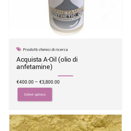
Prodotti chimici di ricerca
Acquista A-Oil (olio di
anfetamine)
Price
€
400.00
–
€
3,800.00
range:
This
€400.00
product
Select options
through
has
€3,800.00
multiple
variants.
The
options