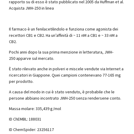
rapporto su di esso è stato pubblicato nel 2005 da Huffman et al.
Acquista JWH-250 in linea
Il farmaco è un fenilacetilindolo e funziona come agonista dei
recettori CB1 e CB2. Ha un’affinità di ~ 11 nM a CB1 e ~ 33 nM a
CB2.
Pochi anni dopo la sua prima menzione in letteratura, JWH-
250 apparve sul mercato.
È stato rilevato anche in polveri e miscele vendute via Internet a
ricercatori in Giappone. Quei campioni contenevano 77-165 mg
per prodotto.
A causa del modo in cui è stato venduto, è probabile che le
persone abbiano incontrato JWH-250 senza rendersene conto.
Massa molare: 335,439 g/mol
ID ChEMBL: 188031
ID ChemSpider: 23256117