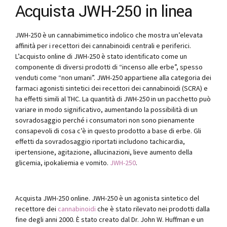
Acquista JWH-250 in linea
JWH-250 è un cannabimimetico indolico che mostra un’elevata
affinità per i recettori dei cannabinoidi centrali e periferici.
L’acquisto online di JWH-250 è stato identificato come un
componente di diversi prodotti di “incenso alle erbe”, spesso
venduti come “non umani”. JWH-250 appartiene alla categoria dei
farmaci agonisti sintetici dei recettori dei cannabinoidi (SCRA) e
ha effetti simili al THC. La quantità di JWH-250 in un pacchetto può
variare in modo significativo, aumentando la possibilità di un
sovradosaggio perché i consumatori non sono pienamente
consapevoli di cosa c’è in questo prodotto a base di erbe. Gli
effetti da sovradosaggio riportati includono tachicardia,
ipertensione, agitazione, allucinazioni, lieve aumento della
glicemia, ipokaliemia e vomito.
JWH-250
.
Acquista JWH-250 online. JWH-250 è un agonista sintetico del
recettore dei
cannabinoidi
che è stato rilevato nei prodotti dalla
fine degli anni 2000. È stato creato dal Dr. John W. Huffman e un