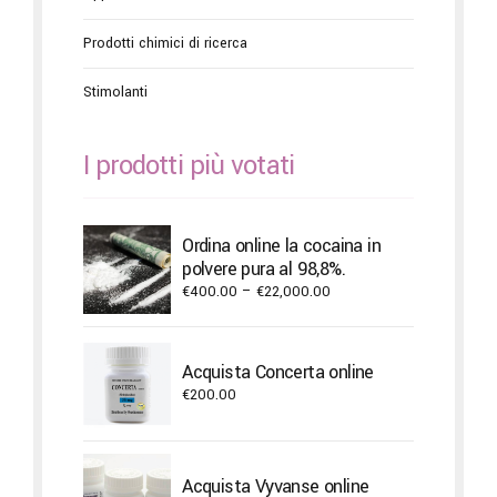
Prodotti chimici di ricerca
Stimolanti
I prodotti più votati
Ordina online la cocaina in
polvere pura al 98,8%.
Price
€
400.00
–
€
22,000.00
range:
€400.00
through
Acquista Concerta online
€22,000.00
€
200.00
Acquista Vyvanse online