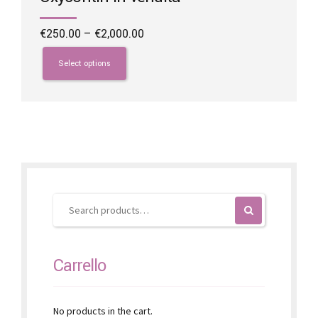
Price
€
250.00
–
€
2,000.00
range:
This
€250.00
product
Select options
through
has
€2,000.00
multiple
variants.
The
options
may
be
chosen
on
the
product
page
Carrello
No products in the cart.