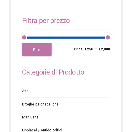
Filtra per prezzo
Price:
€250
—
€2,000
Filter
Categorie di Prodotto
Altri
Droghe psichedeliche
Marijuana
Oppiacei / Antidolorifici