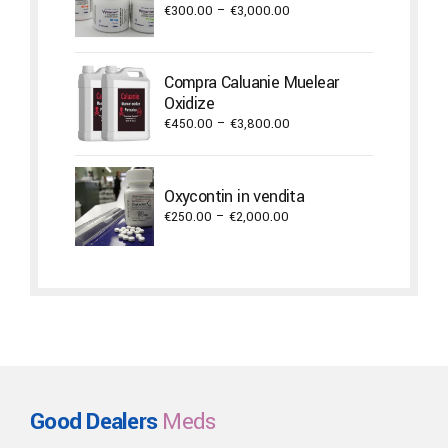
Price
€
300.00
–
€
3,000.00
range:
€300.00
through
Compra Caluanie Muelear
€3,000.00
Oxidize
Price
€
450.00
–
€
3,800.00
range:
€450.00
through
Oxycontin in vendita
€3,800.00
Price
€
250.00
–
€
2,000.00
range:
€250.00
through
€2,000.00
Good Dealers
Meds