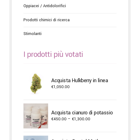
Oppiacei / Antidolorifici
Prodotti chimici di ricerca
Stimolanti
I prodotti più votati
Acquista Hulkberry in linea
€
1,050.00
Acquista cianuro di potassio
Price
€
450.00
–
€
1,300.00
range:
€450.00
through