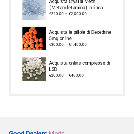
Acquista Crystal Meth
€1,300.00
(Metamfetamina) in linea
Price
€
240.00
–
€
2,000.00
range:
€240.00
Acquista le pillole di Dexedrine
through
5mg online
€2,000.00
Price
€
300.00
–
€
1,400.00
range:
€300.00
Acquista online compresse di
through
LSD
€1,400.00
Price
€
200.00
–
€
400.00
range:
€200.00
through
€400.00
Good Dealers
Meds