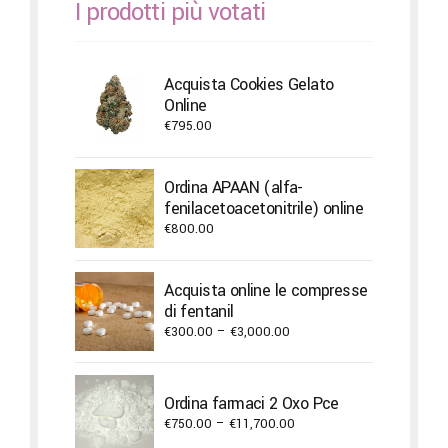
I prodotti più votati
Acquista Cookies Gelato
Online
€
795.00
Ordina APAAN (alfa-
fenilacetoacetonitrile) online
€
800.00
Acquista online le compresse
di fentanil
Price
€
300.00
–
€
3,000.00
range:
€300.00
through
Ordina farmaci 2 Oxo Pce
€3,000.00
Price
€
750.00
–
€
11,700.00
range: