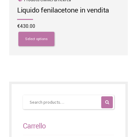
Liquido fenilacetone in vendita
€
430.00
This
product
Select options
has
multiple
variants.
The
options
may
be
chosen
on
the
product
page
Carrello