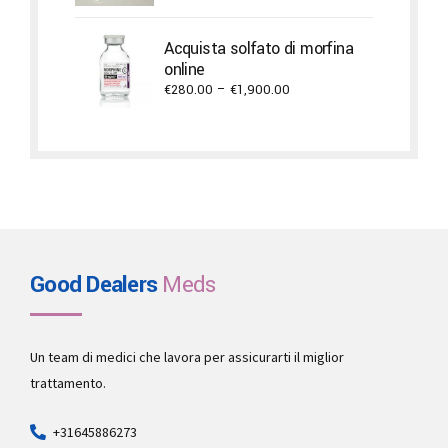
€750.00
through
Acquista solfato di morfina
€11,700.00
online
Price
€
280.00
–
€
1,900.00
range:
€280.00
through
€1,900.00
Good Dealers
Meds
Un team di medici che lavora per assicurarti il miglior
trattamento.
+31645886273