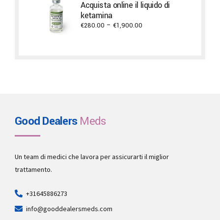
Acquista online il liquido di
through
ketamina
€5,300.00
Price
€
280.00
–
€
1,900.00
range:
€280.00
through
€1,900.00
Good Dealers
Meds
Un team di medici che lavora per assicurarti il miglior
trattamento.
+31645886273
info@gooddealersmeds.com