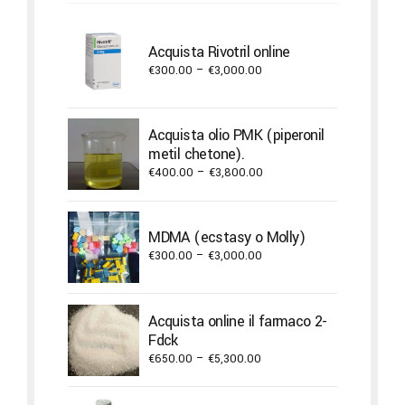
Acquista Rivotril online
Price
€
300.00
–
€
3,000.00
range:
€300.00
through
Acquista olio PMK (piperonil
€3,000.00
metil chetone).
Price
€
400.00
–
€
3,800.00
range:
€400.00
through
MDMA (ecstasy o Molly)
€3,800.00
Price
€
300.00
–
€
3,000.00
range:
€300.00
through
Acquista online il farmaco 2-
€3,000.00
Fdck
Price
€
650.00
–
€
5,300.00
range:
€650.00