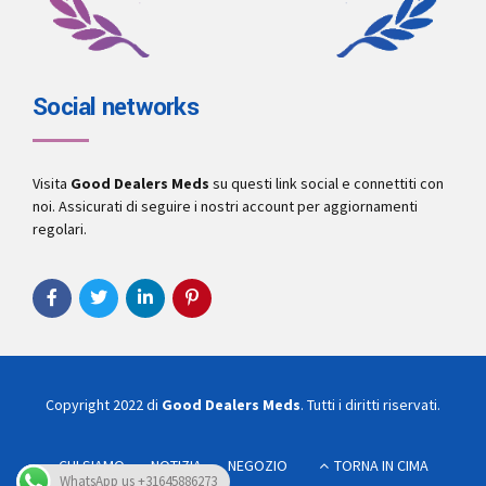
Social networks
Visita
Good Dealers Meds
su questi link social e connettiti con
noi. Assicurati di seguire i nostri account per aggiornamenti
regolari.
Copyright 2022 di
Good Dealers Meds
. Tutti i diritti riservati.
CHI SIAMO
NOTIZIA
NEGOZIO
TORNA IN CIMA
WhatsApp us +31645886273