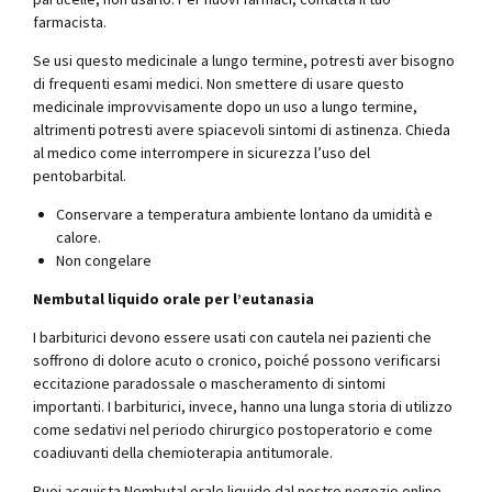
farmacista.
Se usi questo medicinale a lungo termine, potresti aver bisogno
di frequenti esami medici. Non smettere di usare questo
medicinale improvvisamente dopo un uso a lungo termine,
altrimenti potresti avere spiacevoli sintomi di astinenza. Chieda
al medico come interrompere in sicurezza l’uso del
pentobarbital.
Conservare a temperatura ambiente lontano da umidità e
calore.
Non congelare
Nembutal liquido orale per l’eutanasia
I barbiturici devono essere usati con cautela nei pazienti che
soffrono di dolore acuto o cronico, poiché possono verificarsi
eccitazione paradossale o mascheramento di sintomi
importanti. I barbiturici, invece, hanno una lunga storia di utilizzo
come sedativi nel periodo chirurgico postoperatorio e come
coadiuvanti della chemioterapia antitumorale.
Puoi acquista Nembutal orale liquido dal nostro negozio online