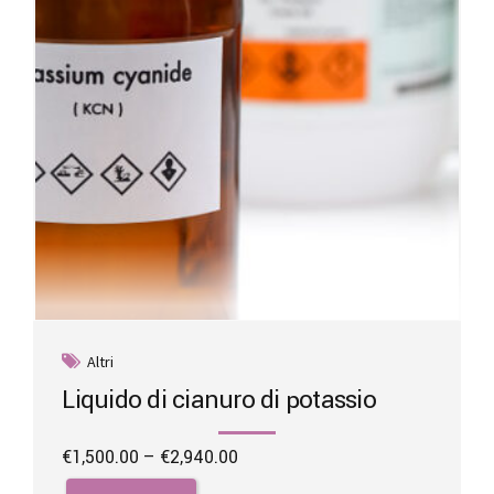
chosen
on
the
product
page
Altri
Liquido di cianuro di potassio
Price
€
1,500.00
–
€
2,940.00
range:
This