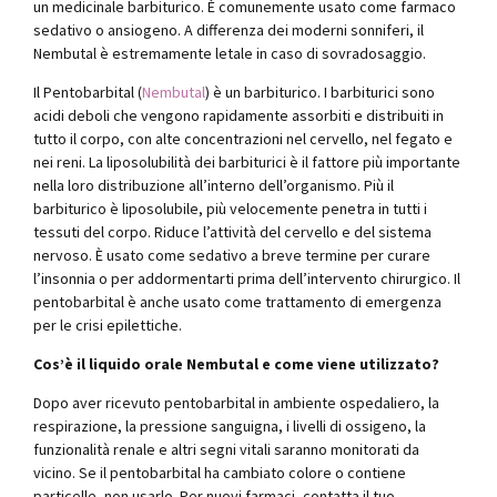
un medicinale barbiturico. È comunemente usato come farmaco
sedativo o ansiogeno. A differenza dei moderni sonniferi, il
Nembutal è estremamente letale in caso di sovradosaggio.
Il Pentobarbital (
Nembutal
) è un barbiturico. I barbiturici sono
acidi deboli che vengono rapidamente assorbiti e distribuiti in
tutto il corpo, con alte concentrazioni nel cervello, nel fegato e
nei reni. La liposolubilità dei barbiturici è il fattore più importante
nella loro distribuzione all’interno dell’organismo. Più il
barbiturico è liposolubile, più velocemente penetra in tutti i
tessuti del corpo. Riduce l’attività del cervello e del sistema
nervoso. È usato come sedativo a breve termine per curare
l’insonnia o per addormentarti prima dell’intervento chirurgico. Il
pentobarbital è anche usato come trattamento di emergenza
per le crisi epilettiche.
Cos’è il liquido orale Nembutal e come viene utilizzato?
Dopo aver ricevuto pentobarbital in ambiente ospedaliero, la
respirazione, la pressione sanguigna, i livelli di ossigeno, la
funzionalità renale e altri segni vitali saranno monitorati da
vicino. Se il pentobarbital ha cambiato colore o contiene
particelle, non usarlo. Per nuovi farmaci, contatta il tuo