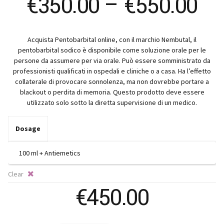
Pr
€
350.00
–
€
550.00
ra
Acquista Pentobarbital online, con il marchio Nembutal, il
€3
pentobarbital sodico è disponibile come soluzione orale per le
persone da assumere per via orale. Può essere somministrato da
th
professionisti qualificati in ospedali e cliniche o a casa. Ha l’effetto
collaterale di provocare sonnolenza, ma non dovrebbe portare a
blackout o perdita di memoria. Questo prodotto deve essere
€5
utilizzato solo sotto la diretta supervisione di un medico.
Dosage
Clear
€
450.00