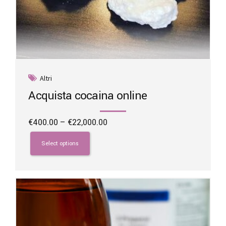
Altri
Acquista cocaina online
Price
€
400.00
–
€
22,000.00
range:
This
€400.00
product
Select options
through
has
€22,000.00
multiple
variants.
The
options
may
be