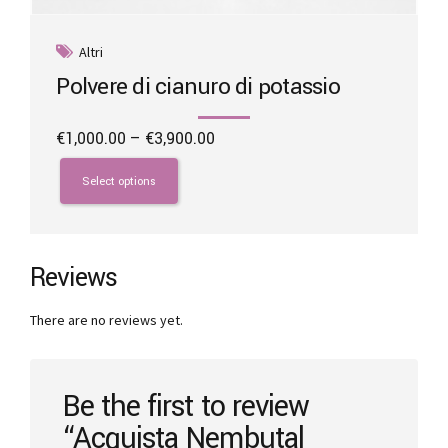
Altri
Polvere di cianuro di potassio
Price
€
1,000.00
–
€
3,900.00
range:
This
€1,000.00
product
Select options
through
has
€3,900.00
multiple
variants.
The
Reviews
options
may
There are no reviews yet.
be
chosen
on
the
Be the first to review
product
“Acquista Nembutal
page