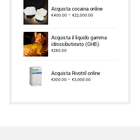
through
Acquista cocaina online
€17,600.00
Price
€
400.00
–
€
22,000.00
range:
€400.00
through
Acquista il liquido gamma
€22,000.00
idrossibutirrato (GHB).
€
280.00
Acquista Rivotril online
Price
€
300.00
–
€
3,000.00
range:
€300.00
through
€3,000.00