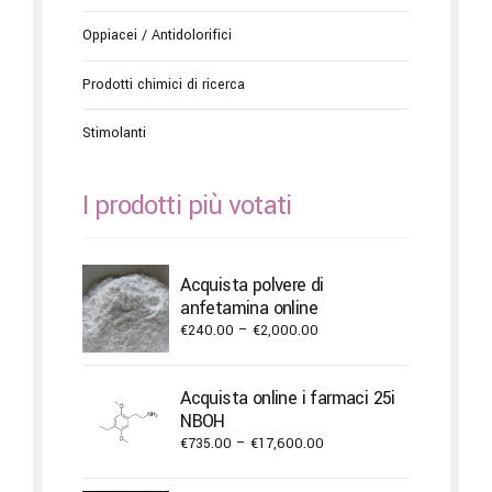
Oppiacei / Antidolorifici
Prodotti chimici di ricerca
Stimolanti
I prodotti più votati
Acquista polvere di
anfetamina online
Price
€
240.00
–
€
2,000.00
range:
€240.00
Acquista online i farmaci 25i
through
NBOH
€2,000.00
Price
€
735.00
–
€
17,600.00
range:
€735.00