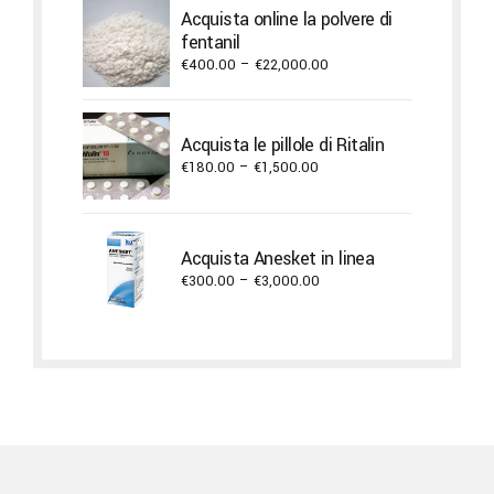
through
Acquista online la polvere di
€3,900.00
fentanil
Price
€
400.00
–
€
22,000.00
range:
€400.00
through
Acquista le pillole di Ritalin
€22,000.00
Price
€
180.00
–
€
1,500.00
range:
€180.00
through
Acquista Anesket in linea
€1,500.00
Price
€
300.00
–
€
3,000.00
range:
€300.00
through
€3,000.00