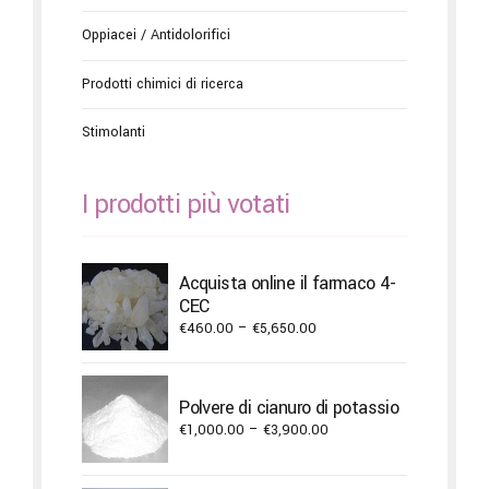
Oppiacei / Antidolorifici
Prodotti chimici di ricerca
Stimolanti
I prodotti più votati
Acquista online il farmaco 4-
CEC
Price
€
460.00
–
€
5,650.00
range:
€460.00
through
Polvere di cianuro di potassio
€5,650.00
Price
€
1,000.00
–
€
3,900.00
range:
€1,000.00