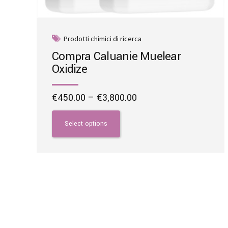
Prodotti chimici di ricerca
Compra Caluanie Muelear
Oxidize
Price
€
450.00
–
€
3,800.00
range:
This
€450.00
product
Select options
through
has
€3,800.00
multiple
variants.
The
options
may
be
chosen