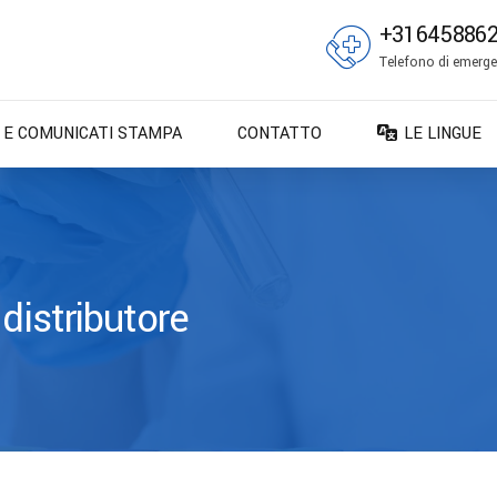
+31645886
Telefono di emergen
E E COMUNICATI STAMPA
CONTATTO
LE LINGUE
DA – Dansk
DE – Deuts
EN – English
ES – Españo
distributore
FR – França
FI – Suomi
IT – Italiano
NO – Norsk 