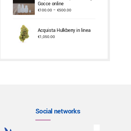
through
Gocce online
€750.00
Price
€
100.00
–
€
500.00
range:
€100.00
Acquista Hulkberry in linea
through
€
1,050.00
€500.00
Social networks