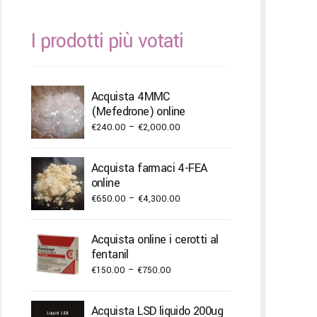
I prodotti più votati
Acquista 4MMC
(Mefedrone) online
Price
€
240.00
–
€
2,000.00
range:
€240.00
Acquista farmaci 4-FEA
through
online
€2,000.00
Price
€
650.00
–
€
4,300.00
range:
€650.00
Acquista online i cerotti al
through
fentanil
€4,300.00
Price
€
150.00
–
€
750.00
range:
€150.00
Acquista LSD liquido 200ug