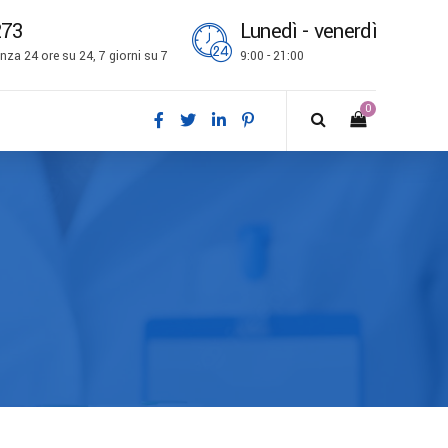
273
Lunedì - venerdì
za 24 ore su 24, 7 giorni su 7
9:00 - 21:00
0
ch
l
is
bokmål