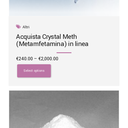
Altri
Acquista Crystal Meth
(Metamfetamina) in linea
Price
€
240.00
–
€
2,000.00
range:
This
€240.00
product
Select options
through
has
€2,000.00
multiple
variants.
The
options
may
be
chosen
on