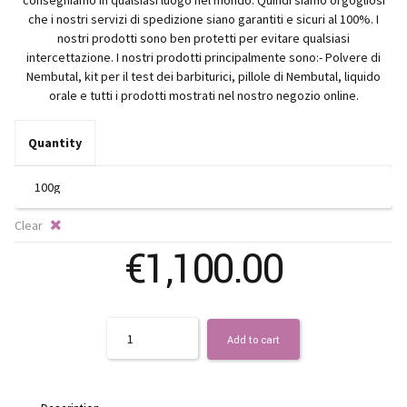
€
consegniamo in qualsiasi luogo nel mondo. Quindi siamo orgogliosi
che i nostri servizi di spedizione siano garantiti e sicuri al 100%. I
t
nostri prodotti sono ben protetti per evitare qualsiasi
intercettazione. I nostri prodotti principalmente sono:- Polvere di
Nembutal, kit per il test dei barbiturici, pillole di Nembutal, liquido
€1
orale e tutti i prodotti mostrati nel nostro negozio online.
Quantity
Clear
€
1,100.00
Quantity
Add to cart