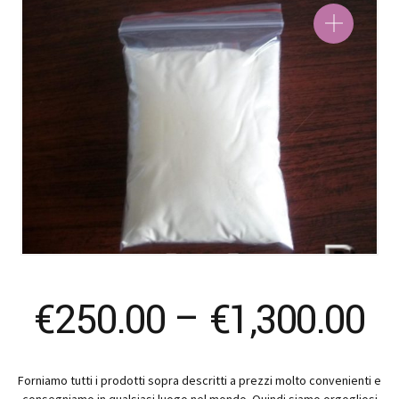
Pr
€
250.00
–
€
1,300.00
ra
Forniamo tutti i prodotti sopra descritti a prezzi molto convenienti e