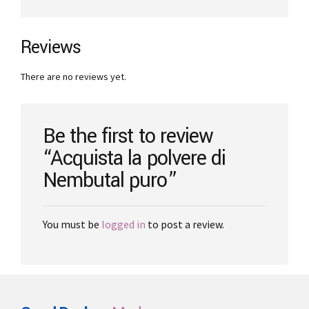
€3,900.00
multiple
variants.
The
Reviews
options
may
There are no reviews yet.
be
chosen
on
the
Be the first to review
product
“Acquista la polvere di
page
Nembutal puro”
You must be
logged in
to post a review.