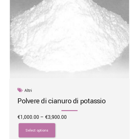
the
product
page
Altri
Polvere di cianuro di potassio
Price
€
1,000.00
–
€
3,900.00
range:
This
€1,000.00
product
Select options
through
has