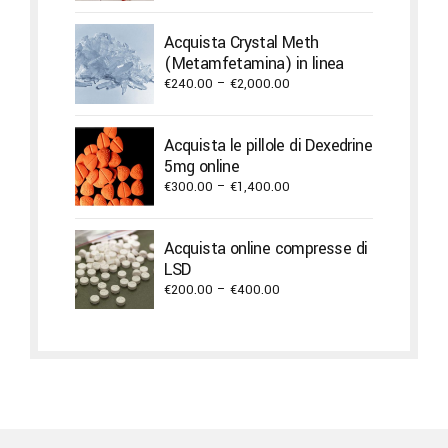
€450.00
through
Acquista Crystal Meth
€1,300.00
(Metamfetamina) in linea
Price
€
240.00
–
€
2,000.00
range:
€240.00
Acquista le pillole di Dexedrine
through
5mg online
€2,000.00
Price
€
300.00
–
€
1,400.00
range:
€300.00
Acquista online compresse di
through
LSD
€1,400.00
Price
€
200.00
–
€
400.00
range:
€200.00
through
€400.00