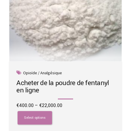
page
Opioïde / Analgésique
Acheter de la poudre de fentanyl
en ligne
Price
€
400.00
–
€
22,000.00
range:
This
€400.00
product
Select options
through
has
€22,000.00
multiple