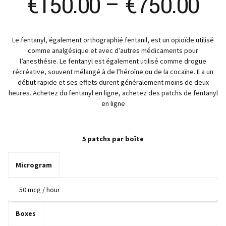
Pr
€
150.00
–
€
750.00
ra
Le fentanyl, également orthographié fentanil, est un opioïde utilisé
€1
comme analgésique et avec d’autres médicaments pour
l’anesthésie. Le fentanyl est également utilisé comme drogue
th
récréative, souvent mélangé à de l’héroïne ou de la cocaïne. Il a un
début rapide et ses effets durent généralement moins de deux
heures. Achetez du fentanyl en ligne, achetez des patchs de fentanyl
€7
en ligne
5 patchs par boîte
Microgram
Boxes