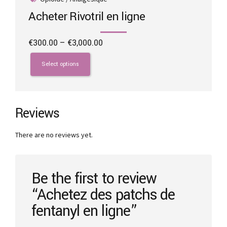
Acheter Rivotril en ligne
Price
€
300.00
–
€
3,000.00
range:
This
€300.00
product
Select options
through
has
€3,000.00
multiple
variants.
The
Reviews
options
may
There are no reviews yet.
be
chosen
on
the
Be the first to review
product
“Achetez des patchs de
page
fentanyl en ligne”