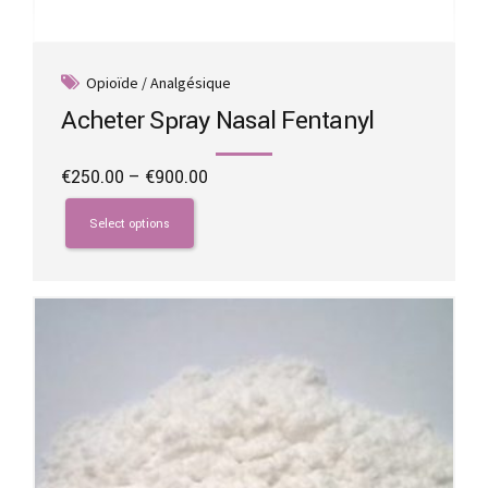
Opioïde / Analgésique
Acheter Spray Nasal Fentanyl
Price
€
250.00
–
€
900.00
range:
This
€250.00
product
Select options
through
has
€900.00
multiple
variants.
The
options
may
be
chosen
on
the
product