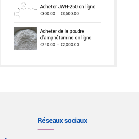
€300.00
Acheter JWH-250 en ligne
through
Price
€
300.00
–
€
3,500.00
€3,000.00
range:
€300.00
Acheter de la poudre
through
d'amphétamine en ligne
€3,500.00
Price
€
240.00
–
€
2,000.00
range:
€240.00
through
€2,000.00
Réseaux sociaux