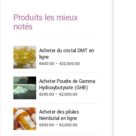
Produits les mieux
notés
Acheter du cristal DMT en
ligne
Price
€
400.00
–
€
22,000.00
range:
€400.00
Acheter Poudre de Gamma
through
Hydroxybutyrate (GHB)
€22,000.00
Price
€
240.00
–
€
2,000.00
range:
€240.00
Acheter des pilules
through
Nembutal en ligne
€2,000.00
Price
€
300.00
–
€
3,000.00
range: