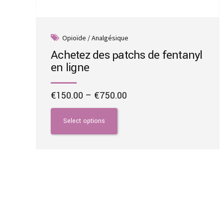
Opioïde / Analgésique
Achetez des patchs de fentanyl
en ligne
Price
€
150.00
–
€
750.00
range:
This
€150.00
product
Select options
through
has
€750.00
multiple
variants.
The
options
may
be
chosen