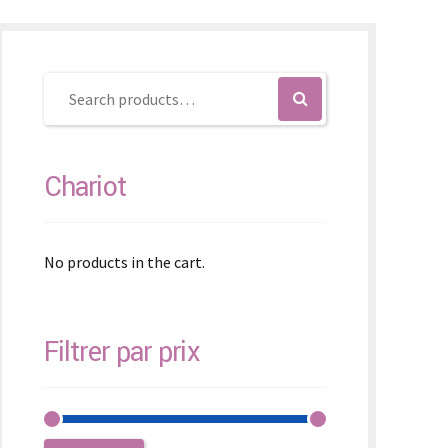
SK – Slovenčina
SL – Slovenščina
中文 (简体)
Chariot
No products in the cart.
Filtrer par prix