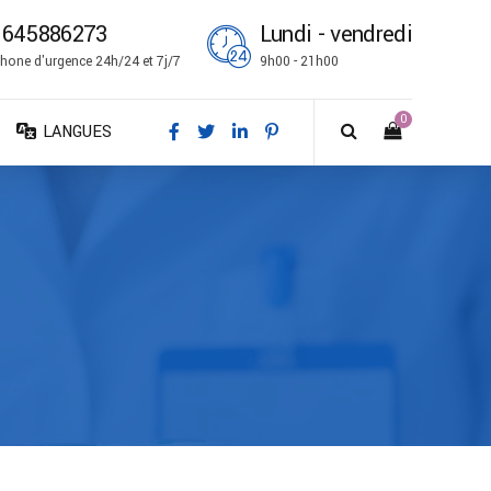
1645886273
Lundi - vendredi
hone d'urgence 24h/24 et 7j/7
9h00 - 21h00
0
LANGUES
DA – Dansk
DE – Deutsch
EN – English
ES – Español
FR – Français
FI – Suomi
IT – Italiano
NO – Norsk bokmål