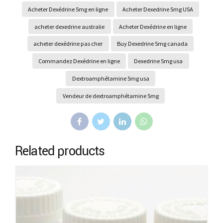
Acheter Dexédrine 5mg en ligne
Acheter Dexedrine 5mg USA
acheter dexedrine australie
Acheter Dexédrine en ligne
acheter dexédrine pas cher
Buy Dexedrine 5mg canada
Commandez Dexédrine en ligne
Dexedrine 5mg usa
Dextroamphétamine 5mg usa
Vendeur de dextroamphétamine 5mg
Related products