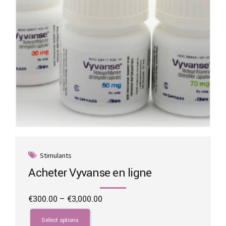
Stimulants
Acheter Vyvanse en ligne
Price
€
300.00
–
€
3,000.00
range:
This
€300.00
product
Select options