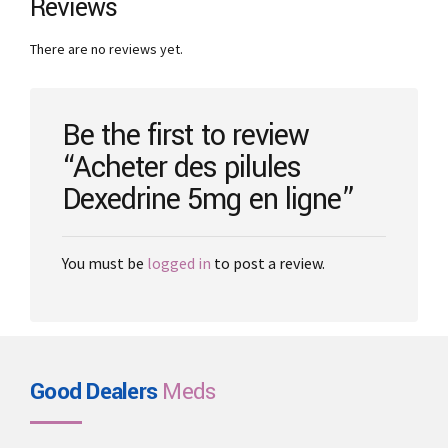
Reviews
options
may
There are no reviews yet.
be
chosen
on
the
Be the first to review
product
“Acheter des pilules
page
Dexedrine 5mg en ligne”
You must be
logged in
to post a review.
Good Dealers
Meds