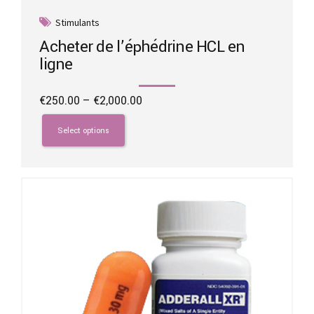
Stimulants
Acheter de l’éphédrine HCL en
ligne
Price
€
250.00
–
€
2,000.00
range:
This
€250.00
product
Select options
through
has
€2,000.00
multiple
variants.
The
options
may
be
chosen
on
the
product
page