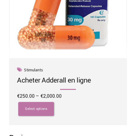
Stimulants
Acheter Adderall en ligne
Price
€
250.00
–
€
2,000.00
range:
This
€250.00
product
Select options
through
has
€2,000.00
multiple
variants.
The