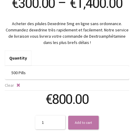
Pr
€
300.00
–
€
1,400.00
ra
Acheter des pilules Dexedrine 5mg en ligne sans ordonnance.
€
Commandez dexedrine très rapidement et facilement. Notre service
de livraison vous livrera votre commande de Dextroamphétamine
t
dans les plus brefs délais !
€1
Quantity
Clear
€
800.00
Quantity
Add to cart