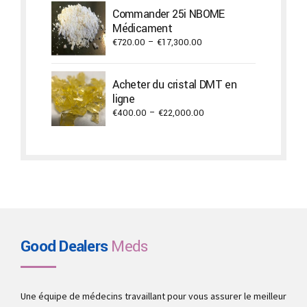
Commander 25i NBOME
through
Médicament
€2,000.00
Price
€
720.00
–
€
17,300.00
range:
€720.00
Acheter du cristal DMT en
through
ligne
€17,300.00
Price
€
400.00
–
€
22,000.00
range:
€400.00
through
€22,000.00
Good Dealers
Meds
Une équipe de médecins travaillant pour vous assurer le meilleur