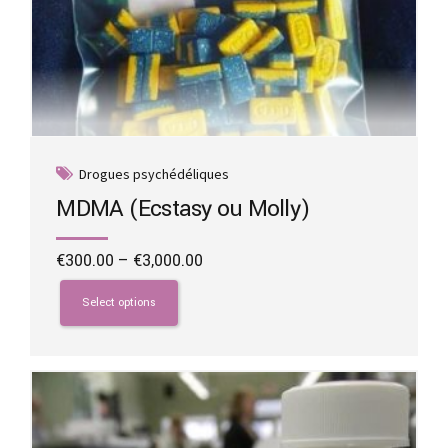
Drogues psychédéliques
MDMA (Ecstasy ou Molly)
Price
€
300.00
–
€
3,000.00
range:
This
€300.00
product
Select options
through
has
€3,000.00
multiple
variants.
The
options
may