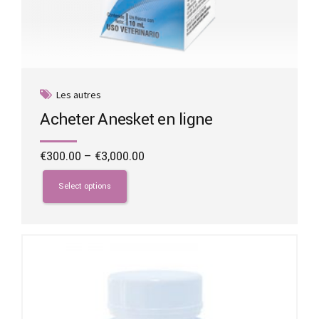
Les autres
Acheter Anesket en ligne
Price
€
300.00
–
€
3,000.00
range:
This
€300.00
product
Select options
through
has
€3,000.00
multiple
variants.
The
options
may
be
chosen