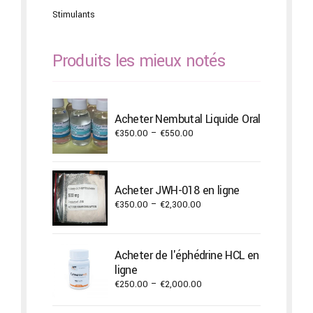
Stimulants
Produits les mieux notés
Acheter Nembutal Liquide Oral
Price
€
350.00
–
€
550.00
range:
€350.00
through
Acheter JWH-018 en ligne
€550.00
Price
€
350.00
–
€
2,300.00
range:
€350.00
through
Acheter de l'éphédrine HCL en
€2,300.00
ligne
Price
€
250.00
–
€
2,000.00
range:
€250.00