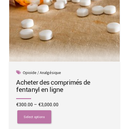
page
Opioïde / Analgésique
Acheter des comprimés de
fentanyl en ligne
Price
€
300.00
–
€
3,000.00
range:
This
€300.00
product
Select options
through
has
€3,000.00
multiple