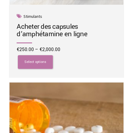
Stimulants
Acheter des capsules
d’amphétamine en ligne
Price
€
250.00
–
€
2,000.00
range:
This
€250.00
product
Select options
through
has
€2,000.00
multiple
variants.
The
options
may
be
chosen
on
the
product