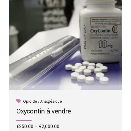
be
chosen
on
the
product
page
Opioïde / Analgésique
Oxycontin à vendre
Price
€
250.00
–
€
2,000.00