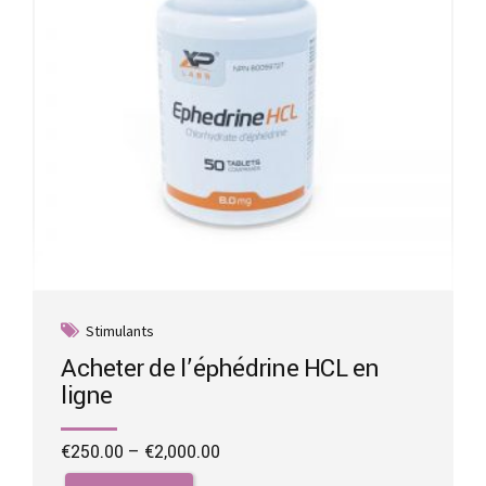
on
the
product
page
Stimulants
Acheter de l’éphédrine HCL en
ligne
Price
€
250.00
–
€
2,000.00
range:
This