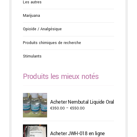
Les autres
Marijuana
Opioïde / Analgésique
Produits chimiques de recherche
Stimulants
Produits les mieux notés
Acheter Nembutal Liquide Oral
Price
€
350.00
–
€
550.00
range:
€350.00
through
Acheter JWH-018 en ligne
€550.00