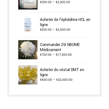
Price
€
350.00
–
€
2,300.00
range:
€350.00
through
Acheter de l'éphédrine HCL en
€2,300.00
ligne
Price
€
250.00
–
€
2,000.00
range:
€250.00
Commander 25i NBOME
through
Médicament
€2,000.00
Price
€
720.00
–
€
17,300.00
range:
€720.00
Acheter du cristal DMT en
through
ligne
€17,300.00
Price
€
400.00
–
€
22,000.00
range:
€400.00
through
€22,000.00