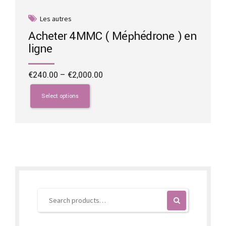
Les autres
Acheter 4MMC ( Méphédrone ) en
ligne
Price
€
240.00
–
€
2,000.00
range:
This
€240.00
product
Select options
through
has
€2,000.00
multiple
variants.
The
options
may
be
chosen
on
the
product
page