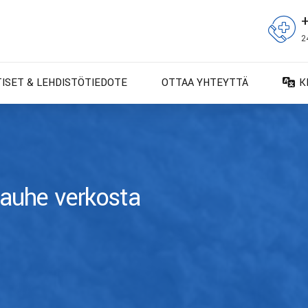
2
TISET & LEHDISTÖTIEDOTE
OTTAA YHTEYTTÄ
K
D
D
E
E
-jauhe verkosta
F
F
IT
N