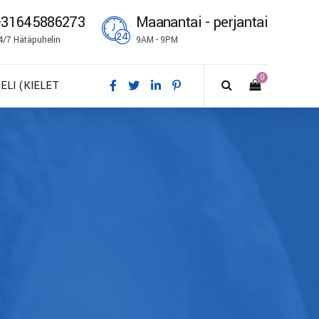
+31645886273
Maanantai - perjantai
4/7 Hätäpuhelin
9AM - 9PM
0
IELI (KIELET
A – Dansk
E – Deutsch
N – English
S – Español
R – Français
I – Suomi
 – Italiano
O – Norsk bokmål