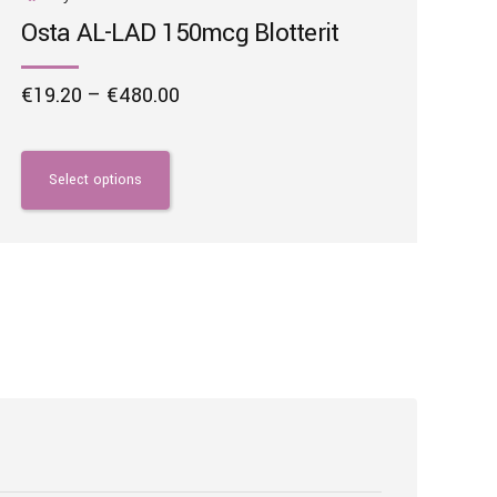
Osta AL-LAD 150mcg Blotterit
Price
€
19.20
–
€
480.00
range:
This
€19.20
product
through
has
Select options
€480.00
multiple
variants.
The
options
may
be
chosen
on
the
product
page