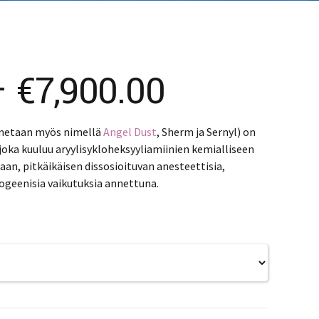
K – Slovenčina
L – Slovenščina
文 (简体)
Price
–
€
7,900.00
range:
nnetaan myös nimellä
Angel Dust
, Sherm ja Sernyl) on
 joka kuuluu aryylisykloheksyyliamiinien kemialliseen
€890.00
an, pitkäikäisen dissosioituvan anesteettisia,
inogeenisia vaikutuksia annettuna.
through
€7,900.00