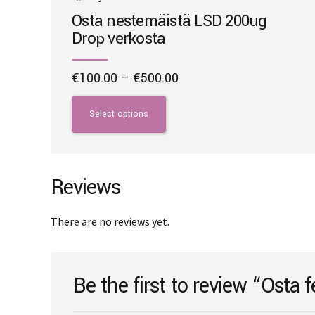
Osta nestemäistä LSD 200ug
Drop verkosta
Price
€
100.00
–
€
500.00
range:
This
€100.00
product
Select options
through
has
€500.00
multiple
variants.
The
Reviews
options
may
There are no reviews yet.
be
chosen
on
Be the first to review “Osta 
the
product
page