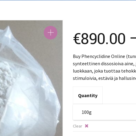
S
S
中
€
890.00
Buy Phencyclidine Online (tu
synteettinen dissosioiva aine,
luokkaan, joka tuottaa tehokka
stimuloivia, estäviä ja hallus
Quantity
Clear