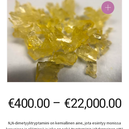
P
€
400.00
–
€
22,000.00
r
N,N-dimetyylitryptamiini on kemiallinen aine, jota esiintyy monissa