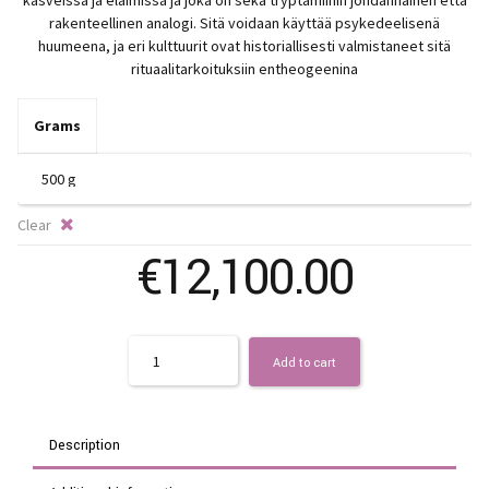
€
kasveissa ja eläimissä ja joka on sekä tryptamiinin johdannainen että
rakenteellinen analogi. Sitä voidaan käyttää psykedeelisenä
t
huumeena, ja eri kulttuurit ovat historiallisesti valmistaneet sitä
rituaalitarkoituksiin entheogeenina
€
Grams
Clear
€
12,100.00
Quantity
Add to cart
Description