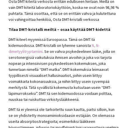
Osta DMT-kiteitä verkosta erittäin edulliseen hintaan. Meillä on
vain DMT-kiteitä laboratoriokäyttöön, koska ne ovat noin 98,98 %
puhtaita. Tämä osoittaa, että se on erittäin vahva ja kulutettuna
voi vahingoittaa henkilöä, Osta DMT-kristalli verkossa
Tilaa DMT-kristalli meiltä – osaa käyttää DMT-kidettä
DMT-kiteet myynnissä Euroopassa. Tämä on DMT:tä
kidemuodossa. DMT-kristalli on lyhenne sanoista
N, N-
dimetyylitryptamiini
. Se on vahva psykedeelinen lääke, jolla on
serotonergisiä vaikutuksia ihmisen aivoihin ja joka voi tarjota
nopean ja intensiivisen psykedeelisen kokemuksen, joka
tunnetaan nimellä “DMT-matka”. DMT-kokemuksia leimaavat
tyypillisesti visuaaliset hallusinaatiot, joihin usein liittyy
voimakkaita kokonaisuuksia, ja niihin liittyy usein syvempää
merkitystä. Tätä syvällistä kokemusta kutsutaan usein “DMT-
läpimurrokseksi”. DMT:tä sen kidemuodossa voidaan polttaa,
nuuskaa tai ruiskuttaa virkistyslääkkeenä.
DMT:tä ei yleensä ole tarkoitettu suun kautta, paitsi silloin, kun
se on yhdistetty monoamiinioksidaasin estäjään. On olemassa
useita absorptiostrategioita; esimerkiksi lääkkeen
höyrystäminen, infuusio tai insuffalointi loisi uraauurtavia unelmia