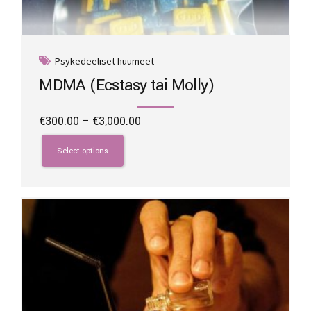
Psykedeeliset huumeet
MDMA (Ecstasy tai Molly)
Price
€
300.00
–
€
3,000.00
range:
This
€300.00
product
Select options
through
has
€3,000.00
multiple
variants.
The
options
may
be
chosen
on
the
product