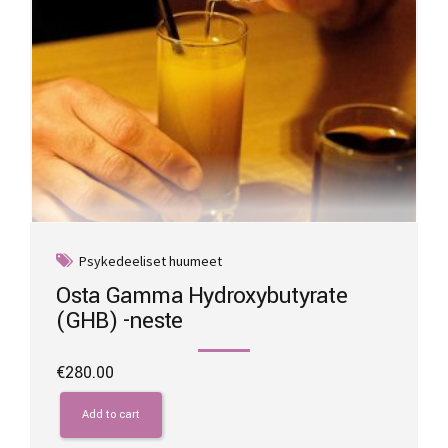
page
Psykedeeliset huumeet
Osta Gamma Hydroxybutyrate
(GHB) -neste
€
280.00
Add to cart