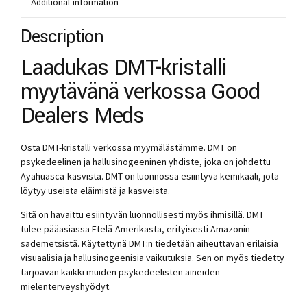
Additional information
Description
Laadukas DMT-kristalli
myytävänä verkossa Good
Dealers Meds
Osta DMT-kristalli verkossa myymälästämme. DMT on
psykedeelinen ja hallusinogeeninen yhdiste, joka on johdettu
Ayahuasca-kasvista. DMT on luonnossa esiintyvä kemikaali, jota
löytyy useista eläimistä ja kasveista.
Sitä on havaittu esiintyvän luonnollisesti myös ihmisillä. DMT
tulee pääasiassa Etelä-Amerikasta, erityisesti Amazonin
sademetsistä. Käytettynä DMT:n tiedetään aiheuttavan erilaisia ​​
visuaalisia ja hallusinogeenisia vaikutuksia. Sen on myös tiedetty
tarjoavan kaikki muiden psykedeelisten aineiden
mielenterveyshyödyt.