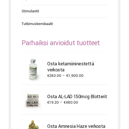
Stimulantit
Tutkimuskemikaalit
Parhaiksi arvioidut tuotteet
Osta ketamiininestettä
verkosta
Price
€
280.00
–
€
1,900.00
range:
€280.00
through
Osta AL-LAD 150mcg Blotterit
€1,900.00
Price
€
19.20
–
€
480.00
range:
€19.20
through
Osta Amnesia Haze verkosta
€480.00