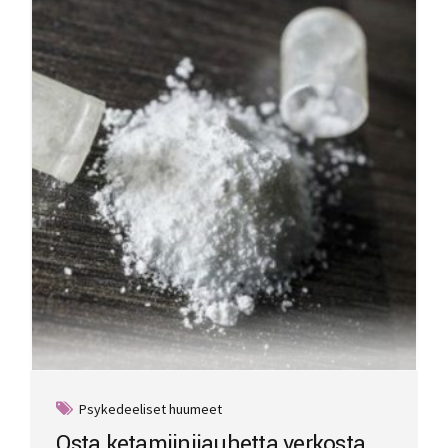
Psykedeeliset huumeet
Osta ketamiinijauhetta verkosta