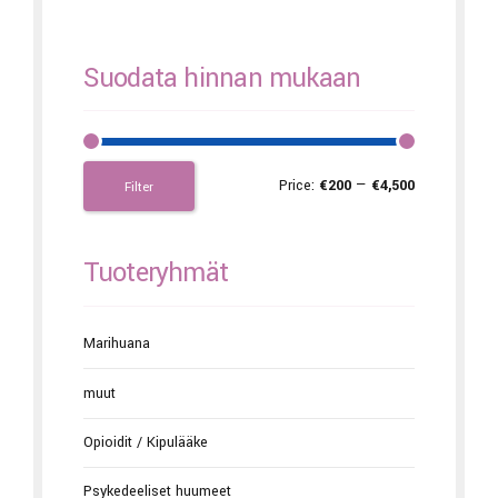
Suodata hinnan mukaan
Price:
€200
—
€4,500
Filter
Tuoteryhmät
Marihuana
muut
Opioidit / Kipulääke
Psykedeeliset huumeet