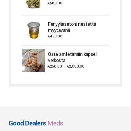
€
580.00
Fenyyliasetoni nestettä
myytävänä
€
430.00
Osta amfetamiinikapseli
verkosta
Price
€
250.00
–
€
2,000.00
range:
€250.00
through
€2,000.00
Good Dealers
Meds