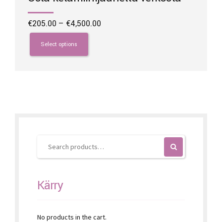
Price
€
205.00
–
€
4,500.00
range:
This
€205.00
product
Select options
through
has
€4,500.00
multiple
variants.
The
options
may
be
chosen
on
the
product
page
Kärry
No products in the cart.