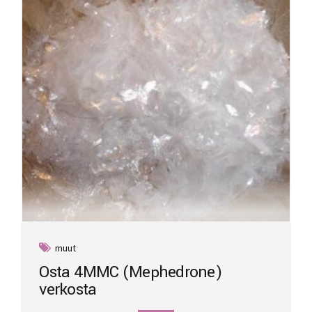
be
chosen
on
the
product
page
muut
Osta 4MMC (Mephedrone)
verkosta