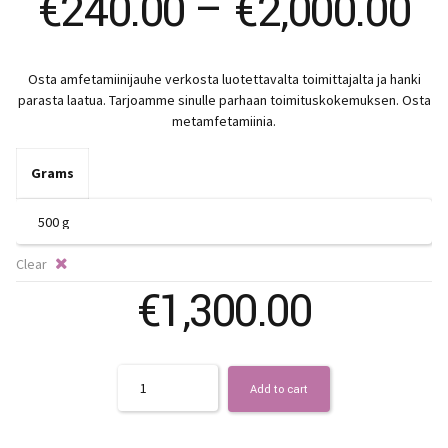
Pr
€
240.00
–
€
2,000.00
ra
Osta amfetamiinijauhe verkosta luotettavalta toimittajalta ja hanki
€
parasta laatua. Tarjoamme sinulle parhaan toimituskokemuksen. Osta
metamfetamiinia.
t
Grams
€
Clear
€
1,300.00
Quantity
Add to cart