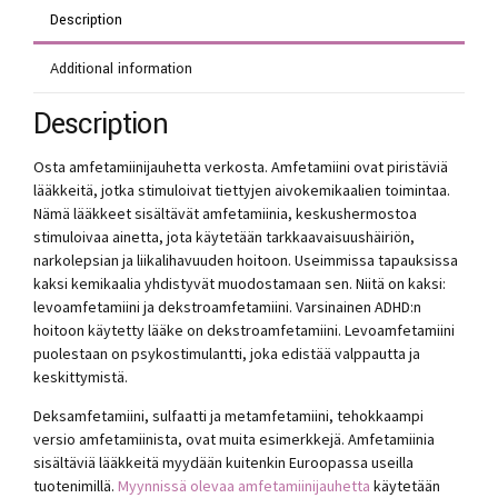
Description
Additional information
Description
Osta amfetamiinijauhetta verkosta. Amfetamiini ovat piristäviä
lääkkeitä, jotka stimuloivat tiettyjen aivokemikaalien toimintaa.
Nämä lääkkeet sisältävät amfetamiinia, keskushermostoa
stimuloivaa ainetta, jota käytetään tarkkaavaisuushäiriön,
narkolepsian ja liikalihavuuden hoitoon. Useimmissa tapauksissa
kaksi kemikaalia yhdistyvät muodostamaan sen. Niitä on kaksi:
levoamfetamiini ja dekstroamfetamiini. Varsinainen ADHD:n
hoitoon käytetty lääke on dekstroamfetamiini. Levoamfetamiini
puolestaan ​​on psykostimulantti, joka edistää valppautta ja
keskittymistä.
Deksamfetamiini, sulfaatti ja metamfetamiini, tehokkaampi
versio amfetamiinista, ovat muita esimerkkejä. Amfetamiinia
sisältäviä lääkkeitä myydään kuitenkin Euroopassa useilla
tuotenimillä.
Myynnissä olevaa amfetamiinijauhetta
käytetään