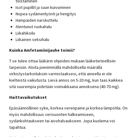
toistaminen
Isot pupillit ja suun kuivuminen
Nopea sydämenlyönti ja hengitys
Hampaiden narskuttelu
Alentunut ruokahalu
Liikahikoilu
Liikainen seksihalu
Kuinka Amfetamiinijauhe toimii?
T se tulee ottaa lääkärin ohjeiden mukaan lääketieteellisiin
tarpeisiin. Aloita pienimmällä mahdollisella määrällä
virkistystarkoituksiin varmistaaksesi, että aineella ei ole
kielteistä vaikutusta. Lievä annos on 5-20 mg, kun taas kaikkea
sitä suurempia pidetään voimakkaana annoksena (40-70 mg).
Haittavaikutukset
Epäsäännöllinen syke, korkea verenpaine ja korkea lämpötila. On
myös mahdollisuus verisuonten halkeamiseen,
sydänkohtaukseen tai aivohalvaukseen. Jopa kuolema voi
tapahtua.