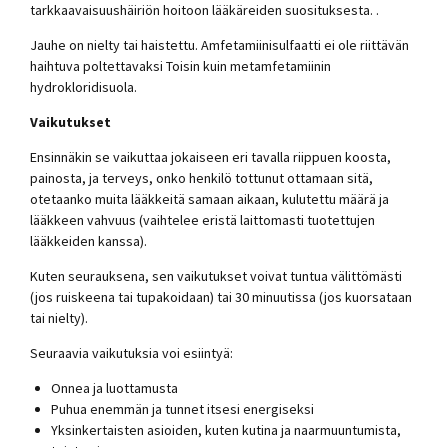
tarkkaavaisuushäiriön hoitoon lääkäreiden suosituksesta. .
Jauhe on nielty tai haistettu. Amfetamiinisulfaatti ei ole riittävän
haihtuva poltettavaksi Toisin kuin metamfetamiinin
hydrokloridisuola.
Vaikutukset
Ensinnäkin se vaikuttaa jokaiseen eri tavalla riippuen koosta,
painosta, ja terveys, onko henkilö tottunut ottamaan sitä,
otetaanko muita lääkkeitä samaan aikaan, kulutettu määrä ja
lääkkeen vahvuus (vaihtelee eristä laittomasti tuotettujen
lääkkeiden kanssa).
Kuten seurauksena, sen vaikutukset voivat tuntua välittömästi
(jos ruiskeena tai tupakoidaan) tai 30 minuutissa (jos kuorsataan
tai nielty).
Seuraavia vaikutuksia voi esiintyä:
Onnea ja luottamusta
Puhua enemmän ja tunnet itsesi energiseksi
Yksinkertaisten asioiden, kuten kutina ja naarmuuntumista,