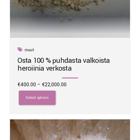
muut
Osta 100 % puhdasta valkoista
heroiinia verkosta
Price
€
400.00
–
€
22,000.00
range:
This
€400.00
product
Select options
through
has
€22,000.00
multiple
variants.
The
options
may