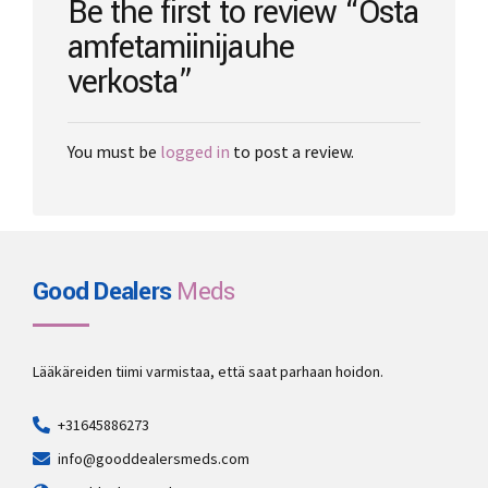
Be the first to review “Osta
product
amfetamiinijauhe
page
verkosta”
You must be
logged in
to post a review.
Good Dealers
Meds
Lääkäreiden tiimi varmistaa, että saat parhaan hoidon.
+31645886273
info@gooddealersmeds.com