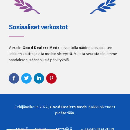
Sosiaaliset verkostot
Vieraile
Good Dealers Meds
-sivustolla näiden sosiaalisten
linkkien kautta ja ota meihin yhteyttä. Muista seurata tilejämme
saadaksesi säännöllisiä päivityksiä.
Tekijänoikeus 2022,
Good Dealers Meds
. Kaikki oikeudet
pidätetään.
MEISTÄ
UUTISET
MYYMÄLÄ
TAKAISIN ALKUUN