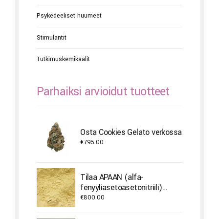
Psykedeeliset huumeet
Stimulantit
Tutkimuskemikaalit
Parhaiksi arvioidut tuotteet
Osta Cookies Gelato verkossa
€
795.00
Tilaa APAAN (alfa-
fenyyliasetoasetonitriili)
verkosta
€
800.00