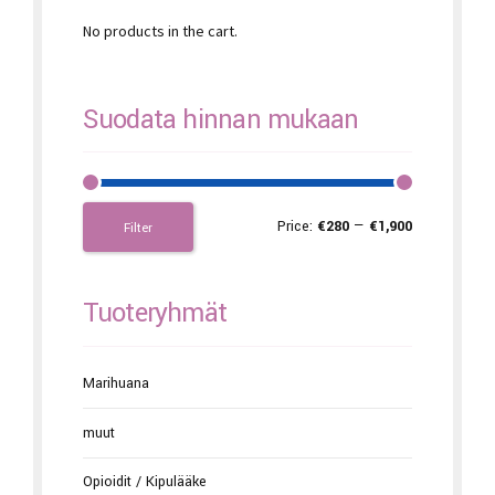
No products in the cart.
Suodata hinnan mukaan
Price:
€280
—
€1,900
Filter
Tuoteryhmät
Marihuana
muut
Opioidit / Kipulääke