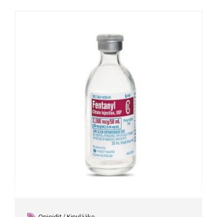
Opioidit / Kipulääke