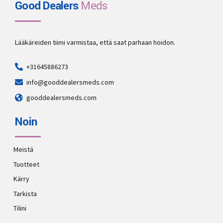
Good Dealers
Meds
Lääkäreiden tiimi varmistaa, että saat parhaan hoidon.
+31645886273
info@gooddealersmeds.com
gooddealersmeds.com
Noin
Meistä
Tuotteet
Kärry
Tarkista
Tilini