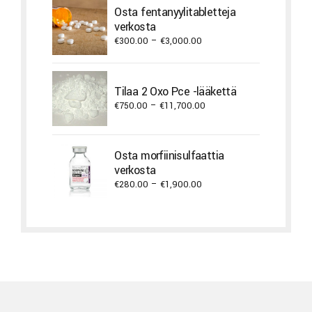
Osta fentanyylitabletteja
verkosta
Price
€
300.00
–
€
3,000.00
range:
€300.00
through
Tilaa 2 Oxo Pce -lääkettä
€3,000.00
Price
€
750.00
–
€
11,700.00
range:
€750.00
through
Osta morfiinisulfaattia
€11,700.00
verkosta
Price
€
280.00
–
€
1,900.00
range:
€280.00
through
€1,900.00