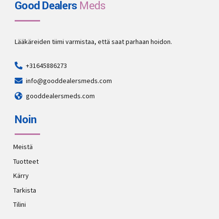
Good Dealers
Meds
Lääkäreiden tiimi varmistaa, että saat parhaan hoidon.
+31645886273
info@gooddealersmeds.com
gooddealersmeds.com
Noin
Meistä
Tuotteet
Kärry
Tarkista
Tilini