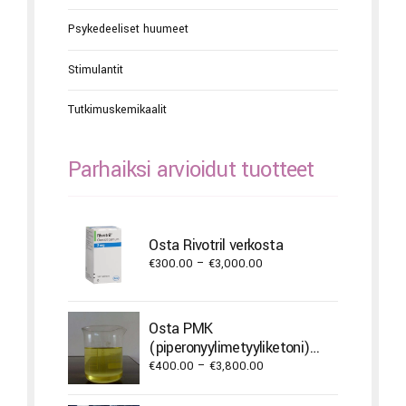
Psykedeeliset huumeet
Stimulantit
Tutkimuskemikaalit
Parhaiksi arvioidut tuotteet
Osta Rivotril verkosta
Price
€
300.00
–
€
3,000.00
range:
€300.00
through
Osta PMK
€3,000.00
(piperonyylimetyyliketoni)
öljyä
Price
€
400.00
–
€
3,800.00
range:
€400.00