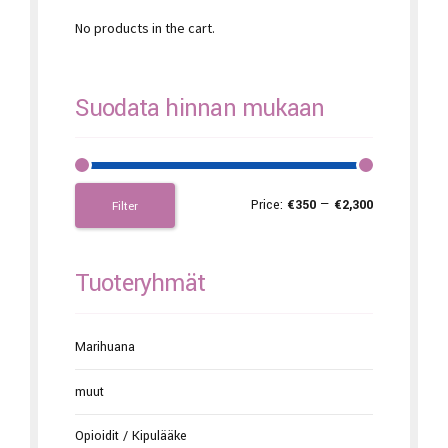
No products in the cart.
Suodata hinnan mukaan
Price:
€350
—
€2,300
Filter
Tuoteryhmät
Marihuana
muut
Opioidit / Kipulääke