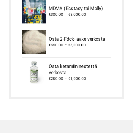
through
MDMA (Ecstasy tai Molly)
€3,800.00
Price
€
300.00
–
€
3,000.00
range:
€300.00
through
Osta 2-Fdck-lääke verkosta
€3,000.00
Price
€
650.00
–
€
5,300.00
range:
€650.00
through
Osta ketamiininestettä
€5,300.00
verkosta
Price
€
280.00
–
€
1,900.00
range:
€280.00
through
€1,900.00