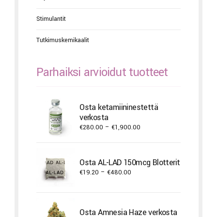
Stimulantit
Tutkimuskemikaalit
Parhaiksi arvioidut tuotteet
Osta ketamiininestettä
verkosta
Price
€
280.00
–
€
1,900.00
range:
€280.00
through
Osta AL-LAD 150mcg Blotterit
€1,900.00
Price
€
19.20
–
€
480.00
range:
€19.20
through
Osta Amnesia Haze verkosta
€480.00