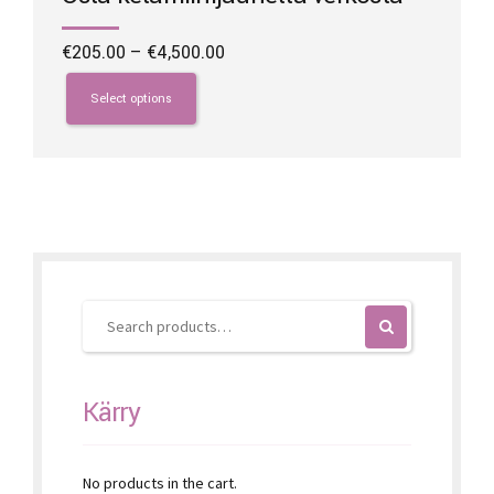
Price
€
205.00
–
€
4,500.00
range:
This
€205.00
product
Select options
through
has
€4,500.00
multiple
variants.
The
options
may
be
chosen
on
the
product
page
Kärry
No products in the cart.