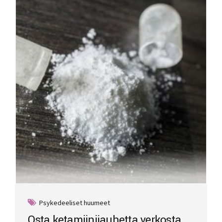
Psykedeeliset huumeet
Osta ketamiinijauhetta verkosta