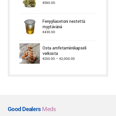
€
580.00
Fenyyliasetoni nestettä
myytävänä
€
430.00
Osta amfetamiinikapseli
verkosta
Price
€
250.00
–
€
2,000.00
range:
€250.00
through
€2,000.00
Good Dealers
Meds