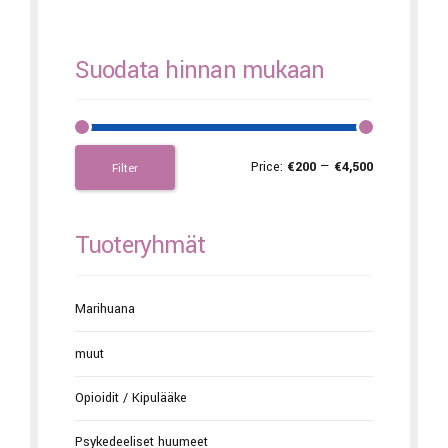
Suodata hinnan mukaan
Price:
€200
—
€4,500
Filter
Tuoteryhmät
Marihuana
muut
Opioidit / Kipulääke
Psykedeeliset huumeet