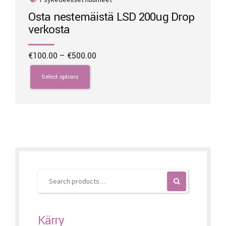
Osta nestemäistä LSD 200ug Drop
verkosta
Price
€
100.00
–
€
500.00
range:
This
€100.00
product
Select options
through
has
€500.00
multiple
variants.
The
options
may
be
chosen
on
the
product
page
Kärry