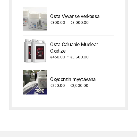
Osta Vyvanse verkossa
Price
€
300.00
–
€
3,000.00
range:
€300.00
through
Osta Caluanie Muelear
€3,000.00
Oxidize
Price
€
450.00
–
€
3,800.00
range:
€450.00
through
Oxycontin myytävänä
€3,800.00
Price
€
250.00
–
€
2,000.00
range:
€250.00
through
€2,000.00