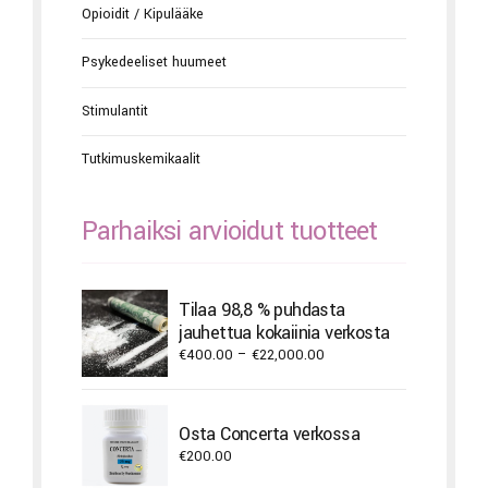
Opioidit / Kipulääke
Psykedeeliset huumeet
Stimulantit
Tutkimuskemikaalit
Parhaiksi arvioidut tuotteet
Tilaa 98,8 % puhdasta
jauhettua kokaiinia verkosta
Price
€
400.00
–
€
22,000.00
range:
€400.00
through
Osta Concerta verkossa
€22,000.00
€
200.00