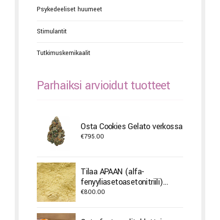
Psykedeeliset huumeet
Stimulantit
Tutkimuskemikaalit
Parhaiksi arvioidut tuotteet
Osta Cookies Gelato verkossa
€
795.00
Tilaa APAAN (alfa-
fenyyliasetoasetonitriili)
verkosta
€
800.00