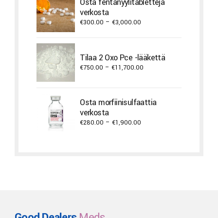
Osta fentanyylitabletteja
verkosta
Price
€
300.00
–
€
3,000.00
range:
€300.00
through
Tilaa 2 Oxo Pce -lääkettä
€3,000.00
Price
€
750.00
–
€
11,700.00
range:
€750.00
through
Osta morfiinisulfaattia
€11,700.00
verkosta
Price
€
280.00
–
€
1,900.00
range:
€280.00
through
€1,900.00
Good Dealers
Meds