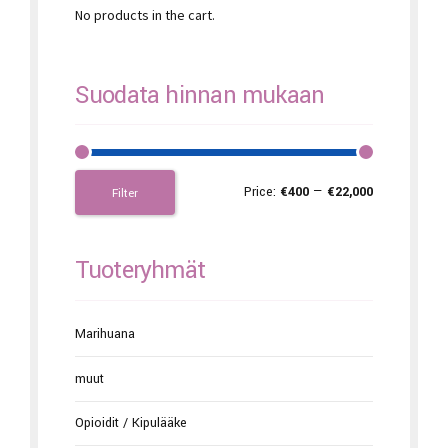
No products in the cart.
Suodata hinnan mukaan
Price:
€400
—
€22,000
Filter
Tuoteryhmät
Marihuana
muut
Opioidit / Kipulääke