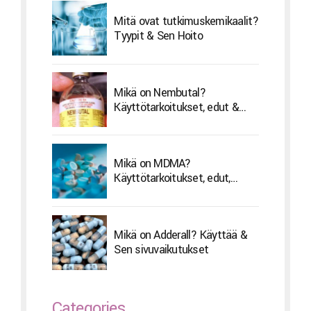
Mitä ovat tutkimuskemikaalit?
Tyypit & Sen Hoito
Mikä on Nembutal?
Käyttötarkoitukset, edut &
Sivuvaikutukset
Mikä on MDMA?
Käyttötarkoitukset, edut,
sivuvaikutukset & Hoito
Mikä on Adderall? Käyttää &
Sen sivuvaikutukset
Categories