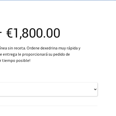
SK – Slovenčina
SL – Slovenščina
中文 (简体)
Price
–
€
1,800.00
range:
ínea sin receta. Ordene dexedrina muy rápida y
de entrega le proporcionará su pedido de
€380.00
 tiempo posible!
through
€1,800.00