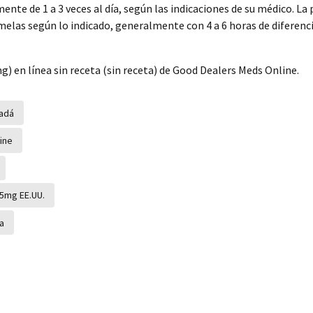
te de 1 a 3 veces al día, según las indicaciones de su médico. L
ómelas según lo indicado, generalmente con 4 a 6 horas de diferenc
) en línea sin receta (sin receta) de Good Dealers Meds Online.
adá
ine
5mg EE.UU.
a