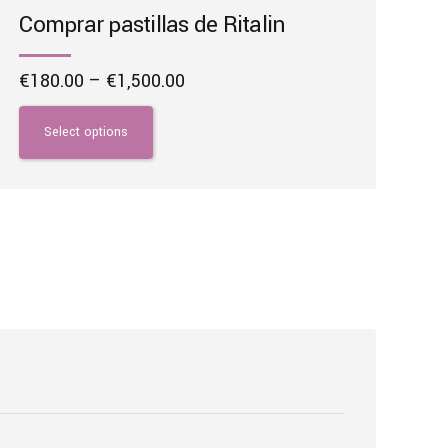
Comprar pastillas de Ritalin
Price
€
180.00
–
€
1,500.00
range:
This
€180.00
product
Select options
through
has
€1,500.00
multiple
variants.
The
options
may
be
chosen
on
the
product
page