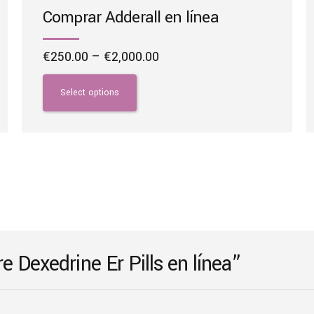
Comprar Adderall en línea
Price
€
250.00
–
€
2,000.00
range:
This
€250.00
product
Select options
through
has
€2,000.00
multiple
variants.
The
options
may
be
chosen
on
e Dexedrine Er Pills en línea”
the
product
page