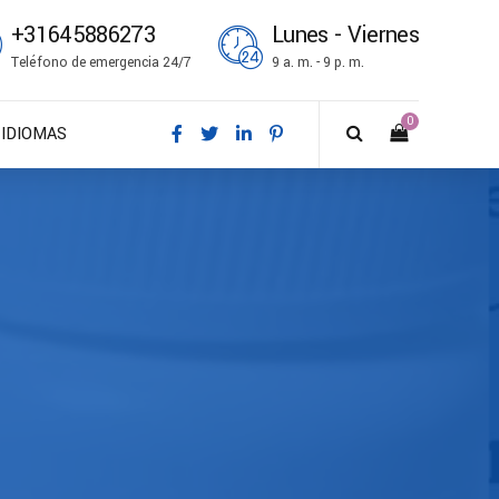
+31645886273
Lunes - Viernes
Teléfono de emergencia 24/7
9 a. m. - 9 p. m.
0
IDIOMAS
DA – Dansk
DE – Deutsch
EN – English
ES – Español
FR – Français
FI – Suomi
IT – Italiano
NO – Norsk bokmål