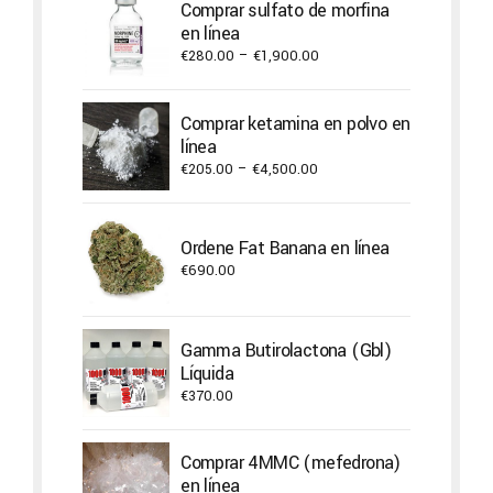
Comprar sulfato de morfina
en línea
Price
€
280.00
–
€
1,900.00
range:
€280.00
Comprar ketamina en polvo en
through
línea
€1,900.00
Price
€
205.00
–
€
4,500.00
range:
€205.00
through
Ordene Fat Banana en línea
€4,500.00
€
690.00
Gamma Butirolactona (Gbl)
Líquida
€
370.00
Comprar 4MMC (mefedrona)
en línea