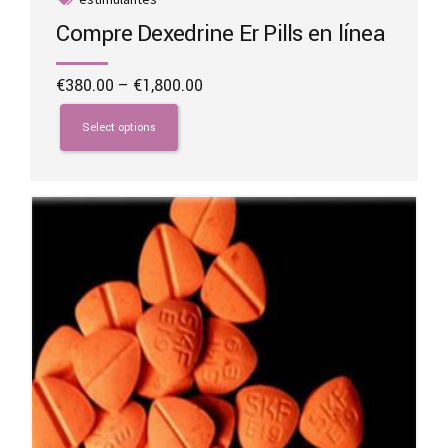
Compre Dexedrine Er Pills en línea
Price
€
380.00
–
€
1,800.00
range:
This
€380.00
product
Select options
through
has
€1,800.00
multiple
variants.
The
options
may
be
chosen
on
the
product
page