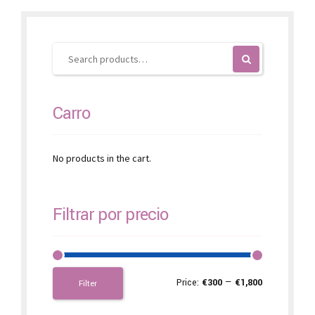
may
be
chosen
on
the
product
page
Carro
No products in the cart.
Filtrar por precio
Price:
€300
—
€1,800
Filter