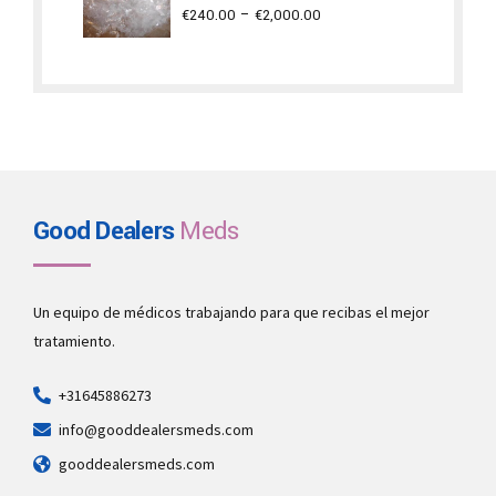
Price
€
240.00
–
€
2,000.00
range:
€240.00
through
€2,000.00
Good Dealers
Meds
Un equipo de médicos trabajando para que recibas el mejor
tratamiento.
+31645886273
info@gooddealersmeds.com
gooddealersmeds.com