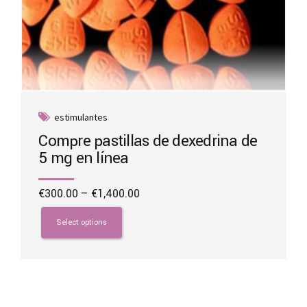
estimulantes
Compre pastillas de dexedrina de
5 mg en línea
Price
€
300.00
–
€
1,400.00
range:
This
€300.00
product
Select options
through
has
€1,400.00
multiple
variants.
The
options