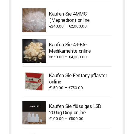
Kaufen Sie 4MMC
(Mephedron) online
Price
€
240.00
–
€
2,000.00
range:
€240.00
Kaufen Sie 4-FEA-
through
Medikamente online
€2,000.00
Price
€
650.00
–
€
4,300.00
range:
€650.00
Kaufen Sie Fentanylpflaster
through
online
€4,300.00
Price
€
150.00
–
€
750.00
range:
€150.00
Kaufen Sie flüssiges LSD
through
200ug Drop online
€750.00
Price
€
100.00
–
€
500.00
range:
€100.00