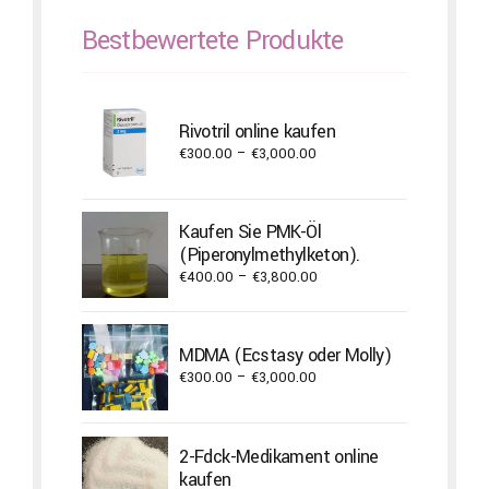
Bestbewertete Produkte
Rivotril online kaufen
Price
€
300.00
–
€
3,000.00
range:
€300.00
through
Kaufen Sie PMK-Öl
€3,000.00
(Piperonylmethylketon).
Price
€
400.00
–
€
3,800.00
range:
€400.00
through
MDMA (Ecstasy oder Molly)
€3,800.00
Price
€
300.00
–
€
3,000.00
range:
€300.00
through
2-Fdck-Medikament online
€3,000.00
kaufen