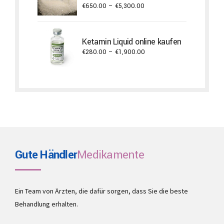
Price
€
650.00
–
€
5,300.00
range:
€650.00
through
Ketamin Liquid online kaufen
€5,300.00
Price
€
280.00
–
€
1,900.00
range:
€280.00
through
€1,900.00
Gute Händler
Medikamente
Ein Team von Ärzten, die dafür sorgen, dass Sie die beste
Behandlung erhalten.