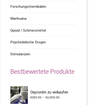
Forschungschemikalien
Marihuana
Opioid / Schmerzmittel
Psychedelische Drogen
Stimulanzien
Bestbewertete Produkte
Oxycontin zu verkaufen
Price
€
250.00
–
€
2,000.00
range: