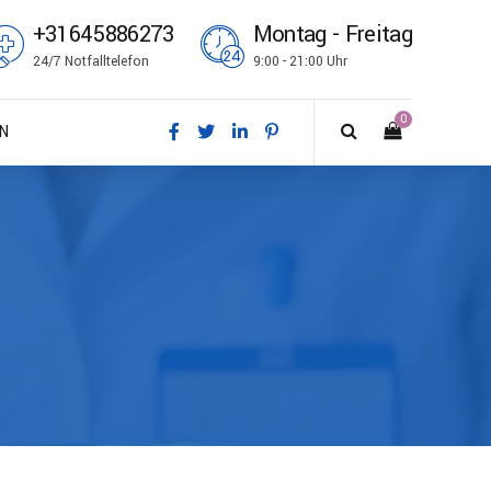
+31645886273
Montag - Freitag
24/7 Notfalltelefon
9:00 - 21:00 Uhr
0
N
sk
tsch
ish
ñol
çais
i
no
k bokmål