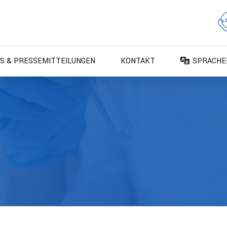
S & PRESSEMITTEILUNGEN
KONTAKT
SPRACHE
DA – Dan
DE – Deu
EN – Engl
ES – Espa
FR – Fran
FI – Suom
IT – Italia
NO – Nors