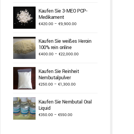
€250.00
Kaufen Sie 3-MEO PCP-
through
Medikament
€2,000.00
Price
€
420.00
–
€
9,900.00
range:
€420.00
Kaufen Sie weißes Heroin
through
100% rein online
€9,900.00
Price
€
400.00
–
€
22,000.00
range:
€400.00
Kaufen Sie Reinheit
through
Nembutalpulver
€22,000.00
Price
€
250.00
–
€
1,300.00
range:
€250.00
Kaufen Sie Nembutal Oral
through
Liquid
€1,300.00
Price
€
350.00
–
€
550.00
range:
€350.00